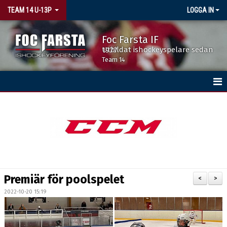
TEAM 14 U-13P
LOGGA IN
Foc Farsta IF
Utbildat ishockeyspelare sedan 1977
Team 14
HEM
NYHETER
KALENDER
MATCHER
Premiär för poolspelet
<
>
TRUPPEN
2022-10-20 15:19
BILDGALLERI