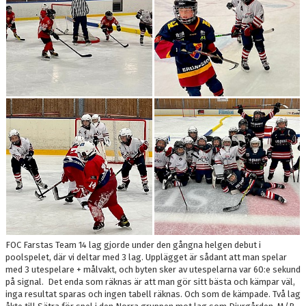
DOKUMENT
KONTAKT
FOC Farstas Team 14 lag gjorde under den gångna helgen debut i
poolspelet, där vi deltar med 3 lag. Upplägget är sådant att man spelar
med 3 utespelare + målvakt, och byten sker av utespelarna var 60:e sekund
på signal. Det enda som räknas är att man gör sitt bästa och kämpar väl,
inga resultat sparas och ingen tabell räknas. Och som de kämpade. Två lag