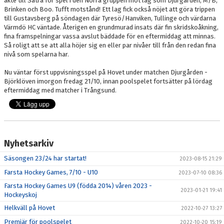
åkte till Sätra för spel i den Norra gruppen mot lag som Djurgården, M/B,
Brinken och Boo. Tufft motstånd! Ett lag fick också nöjet att göra trippen
till Gustavsberg på söndagen där Tyresö/Hanviken, Tullinge och värdarna
Värmdö HC väntade. Återigen en grundmurad insats där fin skridskoåkning,
fina framspelningar vassa avslut bäddade för en eftermiddag att minnas.
Så roligt att se att alla höjer sig en eller par nivåer till från den redan fina
nivå som spelarna har.
Nu väntar först uppvisningsspel på Hovet under matchen Djurgården -
Björklöven imorgon fredag 21/10, innan poolspelet fortsätter på lördag
eftermiddag med matcher i Trångsund.
Nyhetsarkiv
Säsongen 23/24 har startat!
2023-08-15 21:29
Farsta Hockey Games, 7/10 - U10
2023-07-10 08:36
Farsta Hockey Games U9 (födda 2014) våren 2023 -
2023-01-21 19:41
Hockeyskoj
Helkväll på Hovet
2022-10-27 13:27
Premiär för poolspelet
2022-10-20 15:19