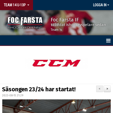
TEAM 14 U-13P
LOGGA IN
Foc Farsta IF
Utbildat ishockeyspelare sedan 1977
Team 14
HEM
NYHETER
KALENDER
MATCHER
Säsongen 23/24 har startat!
<
>
TRUPPEN
2023-08-15 21:29
BILDGALLERI