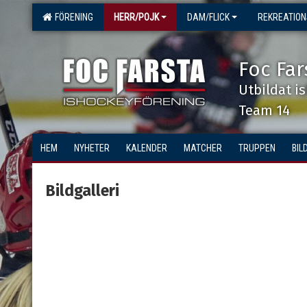
FÖRENING
HERR/POJK
DAM/FLICK
REKREATIO
Foc Far
Utbildat i
Team 14
HEM
NYHETER
KALENDER
MATCHER
TRUPPEN
BIL
Bildgalleri