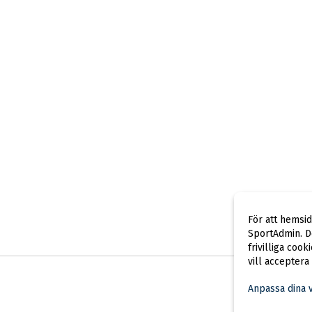
För att hemsi
SportAdmin. De
frivilliga cook
vill acceptera
Anpassa dina 