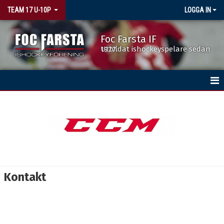
TEAM 17 U-10P
LOGGA IN
Foc Farsta IF
Utbildat ishockeyspelare sedan 1977
HEM
NYHETER
KALENDER
TRUPPEN
Kontakt
BILDGALLERI
DOKUMENT