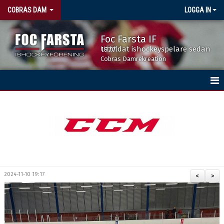
COBRAS DAM
LOGGA IN
Foc Farsta IF
Utbildat ishockeyspelare sedan 1977
Cobras Damrekreation
HEM
NYHETER
KALENDER
TRUPPEN
2024-11-10 19:17
<
>
MATCHER
KONTAKT