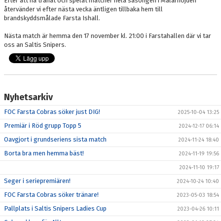
Efter att ha tränat och spelat matcher hela säsongen i Mälarhöjden
återvänder vi efter nästa vecka äntligen tillbaka hem till
brandskyddsmålade Farsta Ishall.
Nästa match är hemma den 17 november kl. 21:00 i Farstahallen där vi tar
oss an Saltis Snipers.
Nyhetsarkiv
FOC Farsta Cobras söker just DIG!
2025-10-04 13:25
Premiär i Röd grupp Topp 5
2024-12-17 06:14
Oavgjort i grundseriens sista match
2024-11-24 18:40
Borta bra men hemma bäst!
2024-11-19 19:56
2024-11-10 19:17
Seger i seriepremiären!
2024-10-24 10:40
FOC Farsta Cobras söker tränare!
2023-05-03 18:54
Pallplats i Saltis Snipers Ladies Cup
2023-04-26 10:11