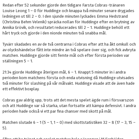
Redan efter 52 sekunder gjorde den tidigare Farsta Cobras-tränaren
Louise Leong 1 – 0 för Huddinge och knappa två minuter senare drygades
ledningen ut till 2 – 0. I den sjunde minuten lyckades Emma Hedstrand
(Christina Behm Velenik) spräcka nollan för Huddinge efter en brytning av
Annika Grövik, och resultatet reducerades till 2 – 1. Huddinge behöll ett
hårt tryck och gjorde i den nionde minuten två snabba mål.
Tyvärr skadades en av de två centrarna i Cobras efter att ha åkt omkull och
av olyckshändelse fått inte mindre än två spelare över sig, och fick avbryta
matchen. Huddinge gjorde sitt femte mål och efter första perioden var
ställningen 5 – 1.
21:34 gjorde Huddinge återigen mål, 6 – 1. Knappt 5 minuter in i andra
perioden kom matchens första och enda utvisning då Huddinge utvisades
två minuter för slashing på vår målvakt. Huddinge visade att de även hade
ett effektivt boxplay.
Cobras gav aldrig upp, trots att det mesta spelet ägde rum i försvarszon
och att Huddinge var så starka, utan fortsatte att kämpa defensivt. I andra
perioden hade också vi ett par fina chanser med skott på mål.
Matchen slutade 6 – 1 (5 – 1, 1 – 0) med skottstatistiken 32 – 8 (17 – 3, 15 –
5).