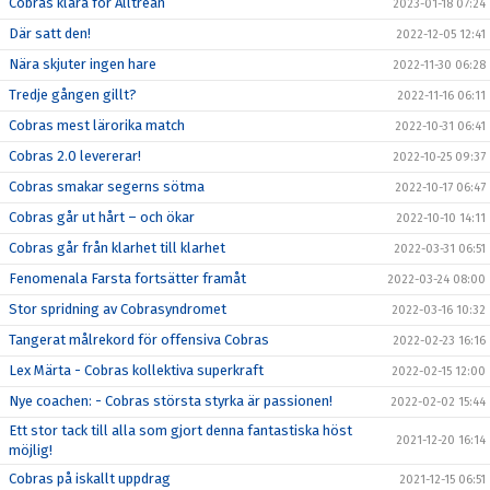
Cobras klara för Alltrean
2023-01-18 07:24
Där satt den!
2022-12-05 12:41
Nära skjuter ingen hare
2022-11-30 06:28
Tredje gången gillt?
2022-11-16 06:11
Cobras mest lärorika match
2022-10-31 06:41
Cobras 2.0 levererar!
2022-10-25 09:37
Cobras smakar segerns sötma
2022-10-17 06:47
Cobras går ut hårt – och ökar
2022-10-10 14:11
Cobras går från klarhet till klarhet
2022-03-31 06:51
Fenomenala Farsta fortsätter framåt
2022-03-24 08:00
Stor spridning av Cobrasyndromet
2022-03-16 10:32
Tangerat målrekord för offensiva Cobras
2022-02-23 16:16
Lex Märta - Cobras kollektiva superkraft
2022-02-15 12:00
Nye coachen: - Cobras största styrka är passionen!
2022-02-02 15:44
Ett stor tack till alla som gjort denna fantastiska höst
2021-12-20 16:14
möjlig!
Cobras på iskallt uppdrag
2021-12-15 06:51