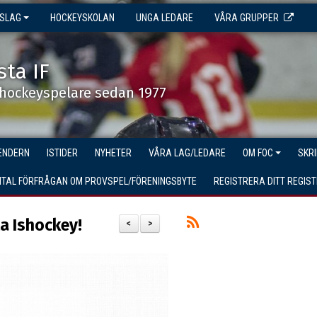
NSLAG
HOCKEYSKOLAN
UNGA LEDARE
VÅRA GRUPPER
sta IF
shockeyspelare sedan 1977
ENDERN
ISTIDER
NYHETER
VÅRA LAG/LEDARE
OM FOC
SKR
GITAL FÖRFRÅGAN OM PROVSPEL/FÖRENINGSBYTE
REGISTRERA DITT REGIS
a Ishockey!
<
>