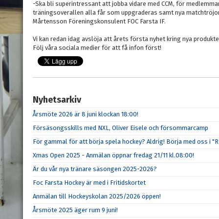
-Ska bli superintressant att jobba vidare med CCM, för medlemma
träningsoverallen alla får som uppgraderas samt nya matchtröjor
Mårtensson Föreningskonsulent FOC Farsta IF.
Vi kan redan idag avslöja att årets första nyhet kring nya produkt
Följ våra sociala medier för att få infon först!
Nyhetsarkiv
Årsmöte 2026 är 8 juni klockan 18:00!
Försäsongsskills med NXL, Oliver Eisele och försommarcamp
För gammal för att börja spela hockey? Aldrig! Börja med oss i "R
Xmas Open 2025 - Anmälan öppnar fredag 21/11 kl.08:00!
Är du vår nya tränare säsongen 2025-2026?
Foc Farsta Hockey är med i Fritidskortet
Anmälan till Hockeyskolan 2025/2026 öppen!
Årsmöte 2025 äger rum 9 juni!