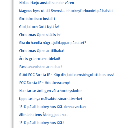
Niklas Harju anställs under våren
Magnus hyrs ut till Svenska Ishockeyförbundet på halvtid
Skridskodisco inställt
God Jul och Gott Nytt År!
Christmas Open ställs in!
Ska du handla några julklappar på nätet?
Christmas Open är tillbaka!
Årets gräsroten utdelad!
Farstahandsken är nu här!
Stöd FOC Farsta IF - Köp din Jubileumsbingolott hos oss!
FOC Farsta IF - Höstlovscamp!
Nu startar äntligen våra hockeyskolor
Uppstart nya målvaktstränarnätverket
15 % på all hockey hos XXL denna veckan
Allmänhetens Åkning just nu...
15 % på all hockey hos XXL!