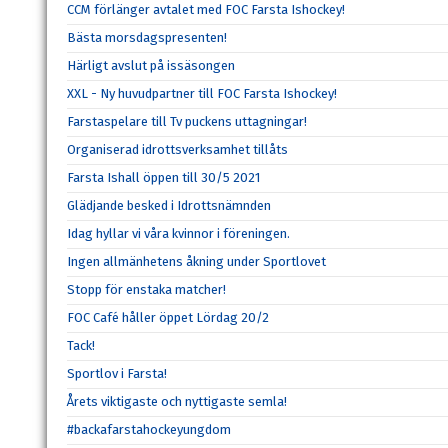
CCM förlänger avtalet med FOC Farsta Ishockey!
Bästa morsdagspresenten!
Härligt avslut på issäsongen
XXL - Ny huvudpartner till FOC Farsta Ishockey!
Farstaspelare till Tv puckens uttagningar!
Organiserad idrottsverksamhet tillåts
Farsta Ishall öppen till 30/5 2021
Glädjande besked i Idrottsnämnden
Idag hyllar vi våra kvinnor i föreningen.
Ingen allmänhetens åkning under Sportlovet
Stopp för enstaka matcher!
FOC Café håller öppet Lördag 20/2
Tack!
Sportlov i Farsta!
Årets viktigaste och nyttigaste semla!
#backafarstahockeyungdom