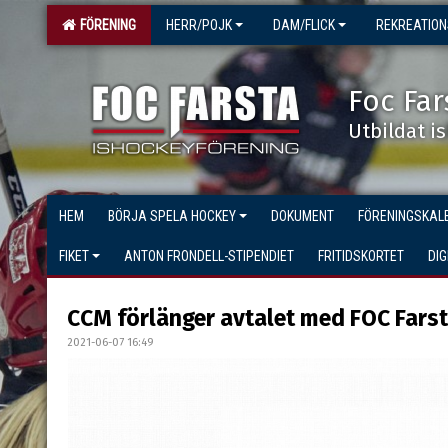
FÖRENING
HERR/POJK
DAM/FLICK
REKREATIO
Foc Far
Utbildat i
HEM
BÖRJA SPELA HOCKEY
DOKUMENT
FÖRENINGSKAL
FIKET
ANTON FRONDELL-STIPENDIET
FRITIDSKORTET
DI
CCM förlänger avtalet med FOC Farst
2021-06-07 16:49