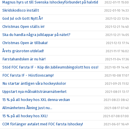
Magnus hyrs ut till Svenska Ishockeyförbundet på halvtid
2022-01-11 15:00
Skridskodisco inställt
2022-01-10 14:33
God Jul och Gott Nytt År!
2021-12-23 12:54
Christmas Open ställs in!
2021-12-21 14:40
Ska du handla några julklappar på nätet?
2021-12-21 14:05
Christmas Open är tillbaka!
2021-12-13 17:14
Årets gräsroten utdelad!
2021-11-17 16:02
Farstahandsken är nu här!
2021-11-04 17:36
Stöd FOC Farsta IF - Köp din Jubileumsbingolott hos oss!
2021-10-19 14:40
FOC Farsta IF - Höstlovscamp!
2021-10-08 17:07
Nu startar äntligen våra hockeyskolor
2021-09-25 11:52
Uppstart nya målvaktstränarnätverket
2021-08-31 13:17
15 % på all hockey hos XXL denna veckan
2021-08-23 08:42
Allmänhetens Åkning just nu...
2021-08-17 07:40
15 % på all hockey hos XXL!
2021-07-08 07:00
CCM förlänger avtalet med FOC Farsta Ishockey!
2021-06-07 16:49