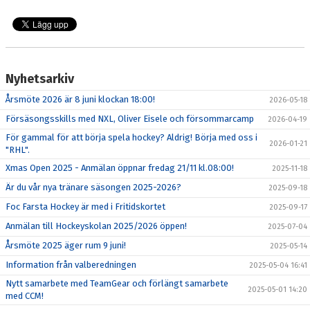
VÅRA LAG/LEDARE
OM FOC
SKRIDSKODISCO
Nyhetsarkiv
Årsmöte 2026 är 8 juni klockan 18:00!
BESTÄLL KLUBBKLÄDER HOS TEAMGEAR
2026-05-18
Försäsongsskills med NXL, Oliver Eisele och försommarcamp
2026-04-19
FIKET
För gammal för att börja spela hockey? Aldrig! Börja med oss i
2026-01-21
"RHL".
ANTON FRONDELL-STIPENDIET
Xmas Open 2025 - Anmälan öppnar fredag 21/11 kl.08:00!
2025-11-18
Är du vår nya tränare säsongen 2025-2026?
2025-09-18
FRITIDSKORTET
Foc Farsta Hockey är med i Fritidskortet
2025-09-17
DIGITAL FÖRFRÅGAN OM PROVSPEL/FÖRENINGSBYTE
Anmälan till Hockeyskolan 2025/2026 öppen!
2025-07-04
Årsmöte 2025 äger rum 9 juni!
2025-05-14
REGISTRERA DITT REGISTERUTDRAG SOM LEDARE
Information från valberedningen
2025-05-04 16:41
Nytt samarbete med TeamGear och förlängt samarbete
2025-05-01 14:20
med CCM!