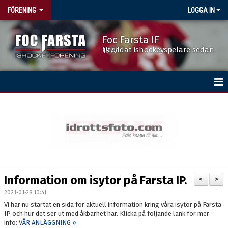
FÖRENING
LOGGA IN
Foc Farsta IF
Utbildat ishockeyspelare sedan 1977
HEM
BÖRJA SPELA HOCKEY
DOKUMENT
FÖRENINGSKALENDERN
Information om isytor på Farsta IP.
<
>
ISTIDER
2021-01-28 10:41
Vi har nu startat en sida för aktuell information kring våra isytor på Farsta
NYHETER
IP och hur det ser ut med åkbarhet här. Klicka på följande länk för mer
info:
VÅR ANLÄGGNING »