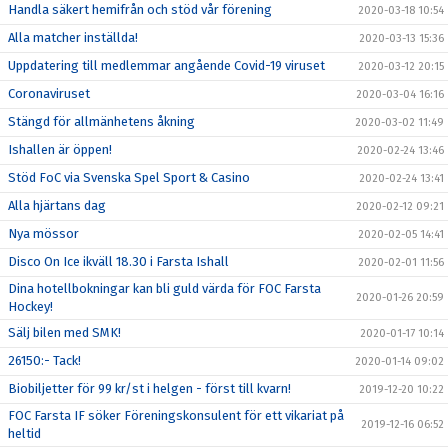
Handla säkert hemifrån och stöd vår förening
2020-03-18 10:54
Alla matcher inställda!
2020-03-13 15:36
Uppdatering till medlemmar angående Covid-19 viruset
2020-03-12 20:15
Coronaviruset
2020-03-04 16:16
Stängd för allmänhetens åkning
2020-03-02 11:49
Ishallen är öppen!
2020-02-24 13:46
Stöd FoC via Svenska Spel Sport & Casino
2020-02-24 13:41
Alla hjärtans dag
2020-02-12 09:21
Nya mössor
2020-02-05 14:41
Disco On Ice ikväll 18.30 i Farsta Ishall
2020-02-01 11:56
Dina hotellbokningar kan bli guld värda för FOC Farsta
2020-01-26 20:59
Hockey!
Sälj bilen med SMK!
2020-01-17 10:14
26150:- Tack!
2020-01-14 09:02
Biobiljetter för 99 kr/st i helgen - först till kvarn!
2019-12-20 10:22
FOC Farsta IF söker Föreningskonsulent för ett vikariat på
2019-12-16 06:52
heltid