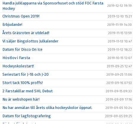
Handla julklapparna via Sponsorhuset och stöd FOC Farsta
2019-12-12 19:19
Hockey
Christmas Open 2019!
2019-12-10 15:21
Erbjudande!
2019-11-19 14:30
Årets Gräsroten är utdelad!
2019-11-15 13:59
Vi säljer Bingolottos Julkalender
2019-11-13 10:47
Datum för Disco On Ice
2019-11-12 18:22
Höstlov i Farsta
2019-10-15 12:07
Hockeyskolestart!
2019-09-25 12:47
Seriestart för J-18 och J-20
2019-09-25 11:06
Stort tack 100% proffs!
2019-09-16 07:53
2 Farstakillar med SHL Debut
2019-09-15 09:33
Nu är webshopen här!
2019-09-09 17:16
Nu har anmälan till årets olika hockeyskolor öppnat.
2019-09-05 10:24
Datum för lagfotografering
2019-09-05 09:25
Förlust för A-Laget
2019-09-04 11:11
Första träningsmatchen för A-Laget
2019-09-03 13:20