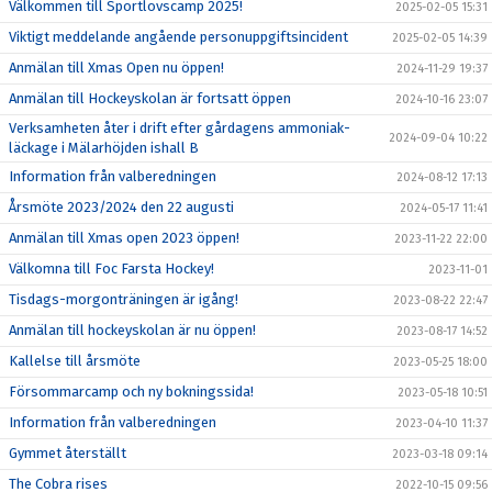
Välkommen till Sportlovscamp 2025!
2025-02-05 15:31
Viktigt meddelande angående personuppgiftsincident
2025-02-05 14:39
Anmälan till Xmas Open nu öppen!
2024-11-29 19:37
Anmälan till Hockeyskolan är fortsatt öppen
2024-10-16 23:07
Verksamheten åter i drift efter gårdagens ammoniak-
2024-09-04 10:22
läckage i Mälarhöjden ishall B
Information från valberedningen
2024-08-12 17:13
Årsmöte 2023/2024 den 22 augusti
2024-05-17 11:41
Anmälan till Xmas open 2023 öppen!
2023-11-22 22:00
Välkomna till Foc Farsta Hockey!
2023-11-01
Tisdags-morgonträningen är igång!
2023-08-22 22:47
Anmälan till hockeyskolan är nu öppen!
2023-08-17 14:52
Kallelse till årsmöte
2023-05-25 18:00
Försommarcamp och ny bokningssida!
2023-05-18 10:51
Information från valberedningen
2023-04-10 11:37
Gymmet återställt
2023-03-18 09:14
The Cobra rises
2022-10-15 09:56