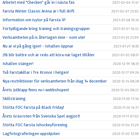
Arbetet med "Checken" går in i nästa fas
2021-02-04 11:47
Farsta Winter Classic Arena är i full drift
2021-02-01 23:02
Information om isytor på Farsta IP.
2021-01-28 10:41
Förtydligande kring träning och träningsgrupper
2021-01-27 16:32
Verksamheten på is återtagen inne - som ute!
2021-01-25 21:09
Nu är vi på gång igen! - Ishallen öppnar
2021-01-21 16:55
J18 blir bättre och är redo att köra när läget tillåter
2021-01-03 08:57
Ishallen stänger!
2020-12-19 18:25
Två Farstakillar i Tre Kronor i helgen!
2020-12-17 09:26
Nya restriktioner för verksamheten från idag 14 december
2020-12-14 08:28
Årets Julklapp finns nu i webbshopen!
2020-12-04 08:23
Skillsträning
2020-11-30 17:36
Stötta FOC Farsta på Black Friday!
2020-11-26 14:37
Årets Gräsroten från Svenska Spel avgjort!
2020-11-11 07:02
Stötta FOC Farsta Ishockeyförening
2020-11-04 11:29
Lagfotograferingen uppskjuten
2020-11-03 12:59