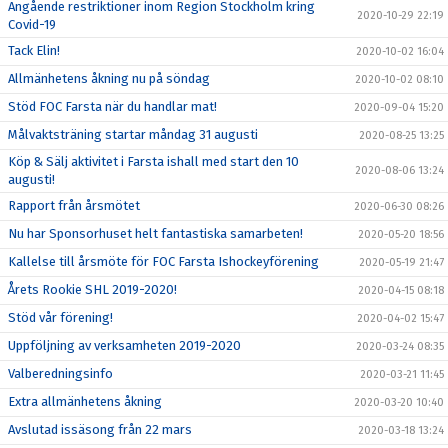
Angående restriktioner inom Region Stockholm kring
2020-10-29 22:19
Covid-19
Tack Elin!
2020-10-02 16:04
Allmänhetens åkning nu på söndag
2020-10-02 08:10
Stöd FOC Farsta när du handlar mat!
2020-09-04 15:20
Målvaktsträning startar måndag 31 augusti
2020-08-25 13:25
Köp & Sälj aktivitet i Farsta ishall med start den 10
2020-08-06 13:24
augusti!
Rapport från årsmötet
2020-06-30 08:26
Nu har Sponsorhuset helt fantastiska samarbeten!
2020-05-20 18:56
Kallelse till årsmöte för FOC Farsta Ishockeyförening
2020-05-19 21:47
Årets Rookie SHL 2019-2020!
2020-04-15 08:18
Stöd vår förening!
2020-04-02 15:47
Uppföljning av verksamheten 2019-2020
2020-03-24 08:35
Valberedningsinfo
2020-03-21 11:45
Extra allmänhetens åkning
2020-03-20 10:40
Avslutad issäsong från 22 mars
2020-03-18 13:24