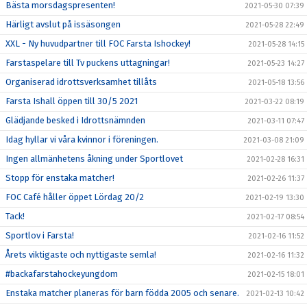
Bästa morsdagspresenten!
2021-05-30 07:39
Härligt avslut på issäsongen
2021-05-28 22:49
XXL - Ny huvudpartner till FOC Farsta Ishockey!
2021-05-28 14:15
Farstaspelare till Tv puckens uttagningar!
2021-05-23 14:27
Organiserad idrottsverksamhet tillåts
2021-05-18 13:56
Farsta Ishall öppen till 30/5 2021
2021-03-22 08:19
Glädjande besked i Idrottsnämnden
2021-03-11 07:47
Idag hyllar vi våra kvinnor i föreningen.
2021-03-08 21:09
Ingen allmänhetens åkning under Sportlovet
2021-02-28 16:31
Stopp för enstaka matcher!
2021-02-26 11:37
FOC Café håller öppet Lördag 20/2
2021-02-19 13:30
Tack!
2021-02-17 08:54
Sportlov i Farsta!
2021-02-16 11:52
Årets viktigaste och nyttigaste semla!
2021-02-16 11:32
#backafarstahockeyungdom
2021-02-15 18:01
Enstaka matcher planeras för barn födda 2005 och senare.
2021-02-13 10:42