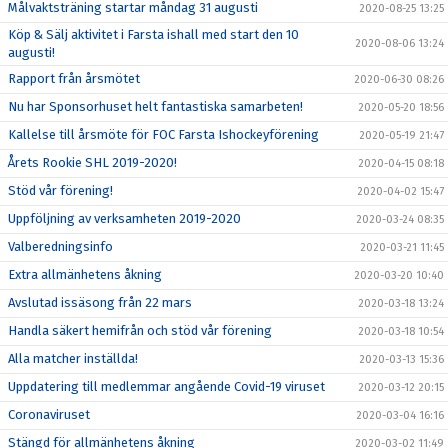
Målvaktsträning startar måndag 31 augusti
2020-08-25 13:25
Köp & Sälj aktivitet i Farsta ishall med start den 10
2020-08-06 13:24
augusti!
Rapport från årsmötet
2020-06-30 08:26
Nu har Sponsorhuset helt fantastiska samarbeten!
2020-05-20 18:56
Kallelse till årsmöte för FOC Farsta Ishockeyförening
2020-05-19 21:47
Årets Rookie SHL 2019-2020!
2020-04-15 08:18
Stöd vår förening!
2020-04-02 15:47
Uppföljning av verksamheten 2019-2020
2020-03-24 08:35
Valberedningsinfo
2020-03-21 11:45
Extra allmänhetens åkning
2020-03-20 10:40
Avslutad issäsong från 22 mars
2020-03-18 13:24
Handla säkert hemifrån och stöd vår förening
2020-03-18 10:54
Alla matcher inställda!
2020-03-13 15:36
Uppdatering till medlemmar angående Covid-19 viruset
2020-03-12 20:15
Coronaviruset
2020-03-04 16:16
Stängd för allmänhetens åkning
2020-03-02 11:49