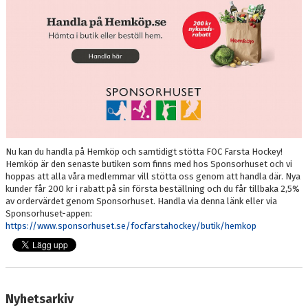
VÅRA LAG/LEDARE
OM FOC
SKRIDSKODISCO
BESTÄLL KLUBBKLÄDER HOS TEAMGEAR
FIKET
Nu kan du handla på Hemköp och samtidigt stötta FOC Farsta Hockey!
ANTON FRONDELL-STIPENDIET
Hemköp är den senaste butiken som finns med hos Sponsorhuset och vi
hoppas att alla våra medlemmar vill stötta oss genom att handla där. Nya
FRITIDSKORTET
kunder får 200 kr i rabatt på sin första beställning och du får tillbaka 2,5%
av ordervärdet genom Sponsorhuset. Handla via denna länk eller via
Sponsorhuset-appen:
DIGITAL FÖRFRÅGAN OM PROVSPEL/FÖRENINGSBYTE
https://www.sponsorhuset.se/focfarstahockey/butik/hemkop
REGISTRERA DITT REGISTERUTDRAG SOM LEDARE
Nyhetsarkiv