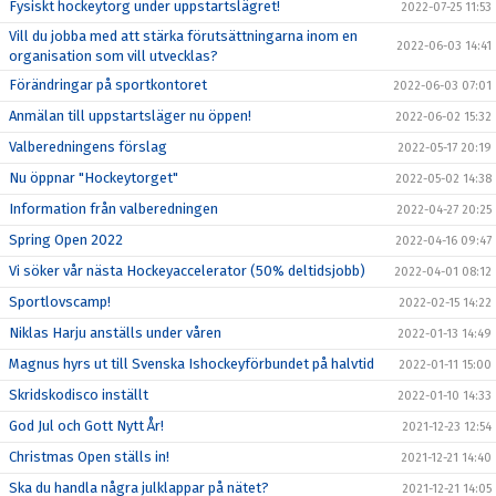
Fysiskt hockeytorg under uppstartslägret!
2022-07-25 11:53
Vill du jobba med att stärka förutsättningarna inom en
2022-06-03 14:41
organisation som vill utvecklas?
Förändringar på sportkontoret
2022-06-03 07:01
Anmälan till uppstartsläger nu öppen!
2022-06-02 15:32
Valberedningens förslag
2022-05-17 20:19
Nu öppnar "Hockeytorget"
2022-05-02 14:38
Information från valberedningen
2022-04-27 20:25
Spring Open 2022
2022-04-16 09:47
Vi söker vår nästa Hockeyaccelerator (50% deltidsjobb)
2022-04-01 08:12
Sportlovscamp!
2022-02-15 14:22
Niklas Harju anställs under våren
2022-01-13 14:49
Magnus hyrs ut till Svenska Ishockeyförbundet på halvtid
2022-01-11 15:00
Skridskodisco inställt
2022-01-10 14:33
God Jul och Gott Nytt År!
2021-12-23 12:54
Christmas Open ställs in!
2021-12-21 14:40
Ska du handla några julklappar på nätet?
2021-12-21 14:05