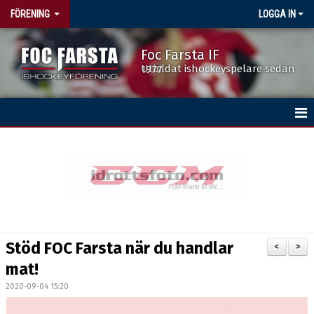
FÖRENING
LOGGA IN
Foc Farsta IF
Utbildat ishockeyspelare sedan 1977
HEM
BÖRJA SPELA HOCKEY
DOKUMENT
FÖRENINGSKALENDERN
Stöd FOC Farsta när du handlar
<
>
ISTIDER
mat!
2020-09-04 15:20
NYHETER