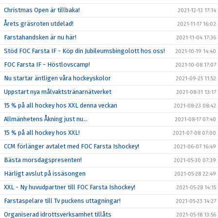
Christmas Open är tillbaka!
2021-12-13 17:14
Årets gräsroten utdelad!
2021-11-17 16:02
Farstahandsken är nu här!
2021-11-04 17:36
Stöd FOC Farsta IF - Köp din Jubileumsbingolott hos oss!
2021-10-19 14:40
FOC Farsta IF - Höstlovscamp!
2021-10-08 17:07
Nu startar äntligen våra hockeyskolor
2021-09-25 11:52
Uppstart nya målvaktstränarnätverket
2021-08-31 13:17
15 % på all hockey hos XXL denna veckan
2021-08-23 08:42
Allmänhetens Åkning just nu...
2021-08-17 07:40
15 % på all hockey hos XXL!
2021-07-08 07:00
CCM förlänger avtalet med FOC Farsta Ishockey!
2021-06-07 16:49
Bästa morsdagspresenten!
2021-05-30 07:39
Härligt avslut på issäsongen
2021-05-28 22:49
XXL - Ny huvudpartner till FOC Farsta Ishockey!
2021-05-28 14:15
Farstaspelare till Tv puckens uttagningar!
2021-05-23 14:27
Organiserad idrottsverksamhet tillåts
2021-05-18 13:56