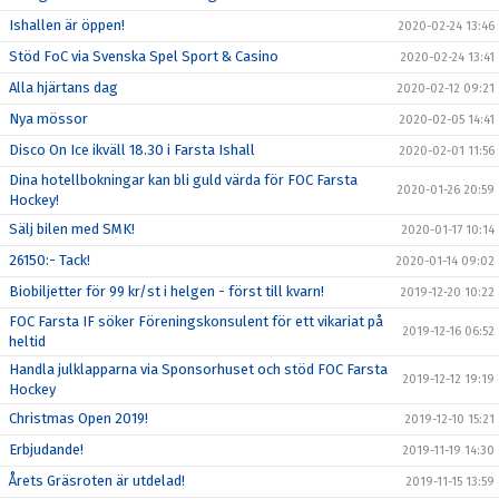
Ishallen är öppen!
2020-02-24 13:46
Stöd FoC via Svenska Spel Sport & Casino
2020-02-24 13:41
Alla hjärtans dag
2020-02-12 09:21
Nya mössor
2020-02-05 14:41
Disco On Ice ikväll 18.30 i Farsta Ishall
2020-02-01 11:56
Dina hotellbokningar kan bli guld värda för FOC Farsta
2020-01-26 20:59
Hockey!
Sälj bilen med SMK!
2020-01-17 10:14
26150:- Tack!
2020-01-14 09:02
Biobiljetter för 99 kr/st i helgen - först till kvarn!
2019-12-20 10:22
FOC Farsta IF söker Föreningskonsulent för ett vikariat på
2019-12-16 06:52
heltid
Handla julklapparna via Sponsorhuset och stöd FOC Farsta
2019-12-12 19:19
Hockey
Christmas Open 2019!
2019-12-10 15:21
Erbjudande!
2019-11-19 14:30
Årets Gräsroten är utdelad!
2019-11-15 13:59