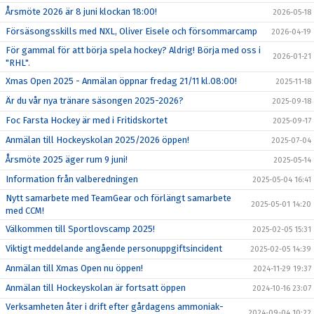
Årsmöte 2026 är 8 juni klockan 18:00!
2026-05-18
Försäsongsskills med NXL, Oliver Eisele och försommarcamp
2026-04-19
För gammal för att börja spela hockey? Aldrig! Börja med oss i
2026-01-21
"RHL".
Xmas Open 2025 - Anmälan öppnar fredag 21/11 kl.08:00!
2025-11-18
Är du vår nya tränare säsongen 2025-2026?
2025-09-18
Foc Farsta Hockey är med i Fritidskortet
2025-09-17
Anmälan till Hockeyskolan 2025/2026 öppen!
2025-07-04
Årsmöte 2025 äger rum 9 juni!
2025-05-14
Information från valberedningen
2025-05-04 16:41
Nytt samarbete med TeamGear och förlängt samarbete
2025-05-01 14:20
med CCM!
Välkommen till Sportlovscamp 2025!
2025-02-05 15:31
Viktigt meddelande angående personuppgiftsincident
2025-02-05 14:39
Anmälan till Xmas Open nu öppen!
2024-11-29 19:37
Anmälan till Hockeyskolan är fortsatt öppen
2024-10-16 23:07
Verksamheten åter i drift efter gårdagens ammoniak-
2024-09-04 10:22