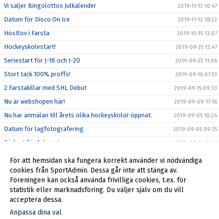
Vi säljer Bingolottos Julkalender
2019-11-13 10:47
Datum för Disco On Ice
2019-11-12 18:22
Höstlov i Farsta
2019-10-15 12:07
Hockeyskolestart!
2019-09-25 12:47
Seriestart för J-18 och J-20
2019-09-25 11:06
Stort tack 100% proffs!
2019-09-16 07:53
2 Farstakillar med SHL Debut
2019-09-15 09:33
Nu är webshopen här!
2019-09-09 17:16
Nu har anmälan till årets olika hockeyskolor öppnat.
2019-09-05 10:24
Datum för lagfotografering
2019-09-05 09:25
Förlust för A-Laget
2019-09-04 11:11
Första träningsmatchen för A-Laget
2019-09-03 13:20
För att hemsidan ska fungera korrekt använder vi nödvändiga
cookies från SportAdmin. Dessa går inte att stänga av.
Lycka till Pontus!
2019-09-02 12:58
Föreningen kan också använda frivilliga cookies, t.ex. för
Farsta Hockey Games U-15
2019-08-26 11:11
statistik eller marknadsföring. Du väljer själv om du vill
acceptera dessa.
Anpassa dina val