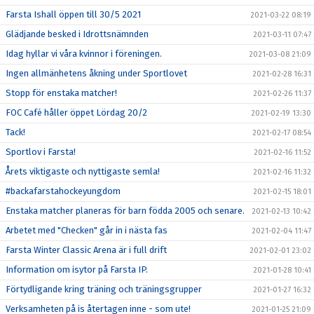
Farsta Ishall öppen till 30/5 2021
2021-03-22 08:19
Glädjande besked i Idrottsnämnden
2021-03-11 07:47
Idag hyllar vi våra kvinnor i föreningen.
2021-03-08 21:09
Ingen allmänhetens åkning under Sportlovet
2021-02-28 16:31
Stopp för enstaka matcher!
2021-02-26 11:37
FOC Café håller öppet Lördag 20/2
2021-02-19 13:30
Tack!
2021-02-17 08:54
Sportlov i Farsta!
2021-02-16 11:52
Årets viktigaste och nyttigaste semla!
2021-02-16 11:32
#backafarstahockeyungdom
2021-02-15 18:01
Enstaka matcher planeras för barn födda 2005 och senare.
2021-02-13 10:42
Arbetet med "Checken" går in i nästa fas
2021-02-04 11:47
Farsta Winter Classic Arena är i full drift
2021-02-01 23:02
Information om isytor på Farsta IP.
2021-01-28 10:41
Förtydligande kring träning och träningsgrupper
2021-01-27 16:32
Verksamheten på is återtagen inne - som ute!
2021-01-25 21:09