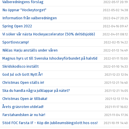
Valberedningens förslag
2022-05-17 20:19
Nu öppnar "Hockeytorget"
2022-05-02 14:38
Information från valberedningen
2022-04-27 20:25
Spring Open 2022
2022-04-16 09:47
Vi söker vår nästa Hockeyaccelerator (50% deltidsjobb)
2022-04-01 08:12
Sportlovscamp!
2022-02-15 14:22
Niklas Harju anställs under våren
2022-01-13 14:49
Magnus hyrs ut till Svenska Ishockeyförbundet på halvtid
2022-01-11 15:00
Skridskodisco inställt
2022-01-10 14:33
God Jul och Gott Nytt År!
2021-12-23 12:54
Christmas Open ställs in!
2021-12-21 14:40
Ska du handla några julklappar på nätet?
2021-12-21 14:05
Christmas Open är tillbaka!
2021-12-13 17:14
Årets gräsroten utdelad!
2021-11-17 16:02
Farstahandsken är nu här!
2021-11-04 17:36
Stöd FOC Farsta IF - Köp din Jubileumsbingolott hos oss!
2021-10-19 14:40