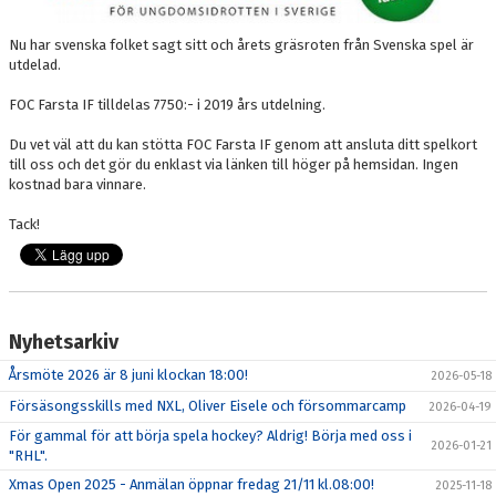
VÅRA LAG/LEDARE
Nu har svenska folket sagt sitt och årets gräsroten från Svenska spel är
OM FOC
utdelad.
FOC Farsta IF tilldelas 7750:- i 2019 års utdelning.
SKRIDSKODISCO
Du vet väl att du kan stötta FOC Farsta IF genom att ansluta ditt spelkort
BESTÄLL KLUBBKLÄDER HOS TEAMGEAR
till oss och det gör du enklast via länken till höger på hemsidan. Ingen
kostnad bara vinnare.
FIKET
Tack!
ANTON FRONDELL-STIPENDIET
FRITIDSKORTET
Nyhetsarkiv
DIGITAL FÖRFRÅGAN OM PROVSPEL/FÖRENINGSBYTE
Årsmöte 2026 är 8 juni klockan 18:00!
2026-05-18
REGISTRERA DITT REGISTERUTDRAG SOM LEDARE
Försäsongsskills med NXL, Oliver Eisele och försommarcamp
2026-04-19
För gammal för att börja spela hockey? Aldrig! Börja med oss i
2026-01-21
"RHL".
Xmas Open 2025 - Anmälan öppnar fredag 21/11 kl.08:00!
2025-11-18