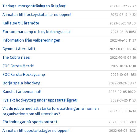
Tisdags-morgonträningen är igång!
2023-08-22 22:47
Anmälan till hockeyskolan är nu öppen!
2023-08-17 14:52
Kallelse till årsmöte
2023-05-25 18:00
Försommarcamp och ny bokningssida!
2023-05-18 10:51
Information från valberedningen
2023-04-10 11:37
Gymmet återställt
2023-03-18 09:14
The Cobra rises
2022-10-15 09:56
FOC Farsta Merch!
2022-10-14 17:18
FOC Farsta Hockeycamp
2022-10-06 15:51
Börja spela ishockey!
2022-09-24 08:47
Kansliet är bemannat!
2022-09-05 16:29
Fysiskt hockeytorg under uppstartslägret!
2022-07-25 11:53
Vill du jobba med att stärka förutsättningarna inom en
2022-06-03 14:41
organisation som vill utvecklas?
Förändringar på sportkontoret
2022-06-03 07:01
Anmälan till uppstartsläger nu öppen!
2022-06-02 15:32