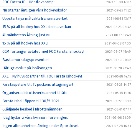
FOC Farsta IF - Höstlovscamp!
2021-10-08 17:07
Nu startar äntligen våra hockeyskolor
2021-09-25 11:52
Uppstart nya målvaktstränarnätverket
2021-08-31 13:17
15 % på all hockey hos XXL denna veckan
2021-08-23 08:42
Allmänhetens Åkning just nu...
2021-08-17 07:40
15 % på all hockey hos XXL!
2021-07-08 07:00
CCM förlänger avtalet med FOC Farsta Ishockey!
2021-06-07 16:49
Bästa morsdagspresenten!
2021-05-30 07:39
Härligt avslut på issäsongen
2021-05-28 22:49
XXL - Ny huvudpartner till FOC Farsta Ishockey!
2021-05-28 14:15
Farstaspelare till Tv puckens uttagningar!
2021-05-23 14:27
Organiserad idrottsverksamhet tillåts
2021-05-18 13:56
Farsta Ishall öppen till 30/5 2021
2021-03-22 08:19
Glädjande besked i Idrottsnämnden
2021-03-11 07:47
Idag hyllar vi våra kvinnor i föreningen.
2021-03-08 21:09
Ingen allmänhetens åkning under Sportlovet
2021-02-28 16:31