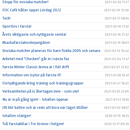
Stopp för enstaka matcher!
2021-02-26 11:37
FOC Café håller öppet Lördag 20/2
2021-02-19 13:30
Tack!
2021-02-17 08:54
Sportlov i Farsta!
2021-02-16 11:52
Årets viktigaste och nyttigaste semla!
2021-02-16 11:32
#backafarstahockeyungdom
2021-02-15 18:01
Enstaka matcher planeras för barn födda 2005 och senare.
2021-02-13 10:42
Arbetet med "Checken" går in i nästa fas
2021-02-04 11:47
Farsta Winter Classic Arena är i full drift
2021-02-01 23:02
Information om isytor på Farsta IP.
2021-01-28 10:41
Förtydligande kring träning och träningsgrupper
2021-01-27 16:32
Verksamheten på is återtagen inne - som ute!
2021-01-25 21:09
Nu är vi på gång igen! - Ishallen öppnar
2021-01-21 16:55
J18 blir bättre och är redo att köra när läget tillåter
2021-01-03 08:57
Ishallen stänger!
2020-12-19 18:25
Två Farstakillar i Tre Kronor i helgen!
2020-12-17 09:26