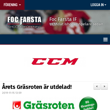
FÖRENING
LOGGA IN
Foc Farsta IF
Utbildat ishockeyspelare sedan 1977
HEM
BÖRJA SPELA HOCKEY
DOKUMENT
FÖRENINGSKALENDERN
Årets Gräsroten är utdelad!
<
>
ISTIDER
2019-11-15 13:59
NYHETER