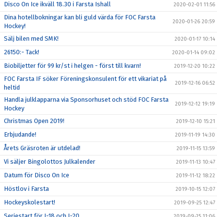
Disco On Ice ikväll 18.30 i Farsta Ishall
2020-02-01 11:56
Dina hotellbokningar kan bli guld värda för FOC Farsta
2020-01-26 20:59
Hockey!
Sälj bilen med SMK!
2020-01-17 10:14
26150:- Tack!
2020-01-14 09:02
Biobiljetter för 99 kr/st i helgen - först till kvarn!
2019-12-20 10:22
FOC Farsta IF söker Föreningskonsulent för ett vikariat på
2019-12-16 06:52
heltid
Handla julklapparna via Sponsorhuset och stöd FOC Farsta
2019-12-12 19:19
Hockey
Christmas Open 2019!
2019-12-10 15:21
Erbjudande!
2019-11-19 14:30
Årets Gräsroten är utdelad!
2019-11-15 13:59
Vi säljer Bingolottos Julkalender
2019-11-13 10:47
Datum för Disco On Ice
2019-11-12 18:22
Höstlov i Farsta
2019-10-15 12:07
Hockeyskolestart!
2019-09-25 12:47
Seriestart för J-18 och J-20
2019-09-25 11:06