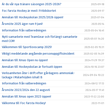
Är du vår nya tränare säsongen 2025-2026?
2025-09-18
Foc Farsta Hockey är med i Fritidskortet
2025-09-17
Anmälan till Hockeyskolan 2025/2026 öppen!
2025-07-04
Årsmöte 2025 äger rum 9 juni!
2025-05-14
Information från valberedningen
2025-05-04 16:41
Nytt samarbete med TeamGear och förlängt samarbete
2025-05-01 14:20
med CCM!
Välkommen till Sportlovscamp 2025!
2025-02-05 15:31
Viktigt meddelande angående personuppgiftsincident
2025-02-05 14:39
Anmälan till Xmas Open nu öppen!
2024-11-29 19:37
Anmälan till Hockeyskolan är fortsatt öppen
2024-10-16 23:07
Verksamheten åter i drift efter gårdagens ammoniak-
2024-09-04 10:22
läckage i Mälarhöjden ishall B
Information från valberedningen
2024-08-12 17:13
Årsmöte 2023/2024 den 22 augusti
2024-05-17 11:41
Anmälan till Xmas open 2023 öppen!
2023-11-22 22:00
Välkomna till Foc Farsta Hockey!
2023-11-01