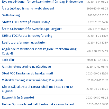
Nya restriktioner för verksamheten från idag 14 december
2020-12-14 08:28
Årets Julklapp finns nu i webbshopen!
2020-12-04 08:23
Skillsträning
2020-11-30 17:36
Stötta FOC Farsta på Black Friday!
2020-11-26 14:37
Årets Gräsroten från Svenska Spel avgjort!
2020-11-11 07:02
Stötta FOC Farsta Ishockeyförening
2020-11-04 11:29
Lagfotograferingen uppskjuten
2020-11-03 12:59
Angående restriktioner inom Region Stockholm kring
2020-10-29 22:19
Covid-19
Tack Elin!
2020-10-02 16:04
Allmänhetens åkning nu på söndag
2020-10-02 08:10
Stöd FOC Farsta när du handlar mat!
2020-09-04 15:20
Målvaktsträning startar måndag 31 augusti
2020-08-25 13:25
Köp & Sälj aktivitet i Farsta ishall med start den 10
2020-08-06 13:24
augusti!
Rapport från årsmötet
2020-06-30 08:26
Nu har Sponsorhuset helt fantastiska samarbeten!
2020-05-20 18:56