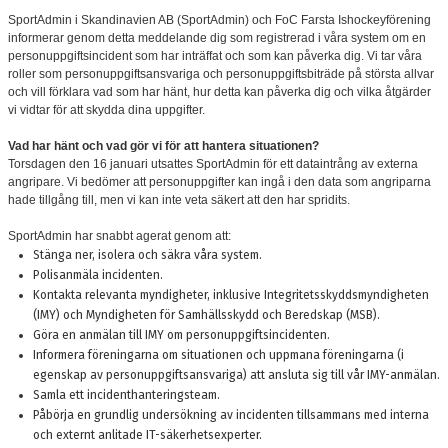
VÅRA LAG/LEDARE
SportAdmin i Skandinavien AB (SportAdmin) och FoC Farsta Ishockeyförening
informerar genom detta meddelande dig som registrerad i våra system om en
OM FOC
personuppgiftsincident som har inträffat och som kan påverka dig. Vi tar våra
roller som personuppgiftsansvariga och personuppgiftsbiträde på största allvar
och vill förklara vad som har hänt, hur detta kan påverka dig och vilka åtgärder
SKRIDSKODISCO
vi vidtar för att skydda dina uppgifter.
BESTÄLL KLUBBKLÄDER HOS TEAMGEAR
Vad har hänt och vad gör vi för att hantera situationen?
Torsdagen den 16 januari utsattes SportAdmin för ett dataintrång av externa
angripare. Vi bedömer att personuppgifter kan ingå i den data som angriparna
FIKET
hade tillgång till, men vi kan inte veta säkert att den har spridits.
ANTON FRONDELL-STIPENDIET
SportAdmin har snabbt agerat genom att:
Stänga ner, isolera och säkra våra system.
FRITIDSKORTET
Polisanmäla incidenten.
Kontakta relevanta myndigheter, inklusive Integritetsskyddsmyndigheten
(IMY) och Myndigheten för Samhällsskydd och Beredskap (MSB).
DIGITAL FÖRFRÅGAN OM PROVSPEL/FÖRENINGSBYTE
Göra en anmälan till IMY om personuppgiftsincidenten.
Informera föreningarna om situationen och uppmana föreningarna (i
REGISTRERA DITT REGISTERUTDRAG SOM LEDARE
egenskap av personuppgiftsansvariga) att ansluta sig till vår IMY-anmälan.
Samla ett incidenthanteringsteam.
Påbörja en grundlig undersökning av incidenten tillsammans med interna
och externt anlitade IT-säkerhetsexperter.