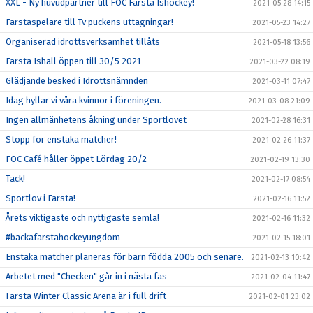
XXL - Ny huvudpartner till FOC Farsta Ishockey!
2021-05-28 14:15
Farstaspelare till Tv puckens uttagningar!
2021-05-23 14:27
Organiserad idrottsverksamhet tillåts
2021-05-18 13:56
Farsta Ishall öppen till 30/5 2021
2021-03-22 08:19
Glädjande besked i Idrottsnämnden
2021-03-11 07:47
Idag hyllar vi våra kvinnor i föreningen.
2021-03-08 21:09
Ingen allmänhetens åkning under Sportlovet
2021-02-28 16:31
Stopp för enstaka matcher!
2021-02-26 11:37
FOC Café håller öppet Lördag 20/2
2021-02-19 13:30
Tack!
2021-02-17 08:54
Sportlov i Farsta!
2021-02-16 11:52
Årets viktigaste och nyttigaste semla!
2021-02-16 11:32
#backafarstahockeyungdom
2021-02-15 18:01
Enstaka matcher planeras för barn födda 2005 och senare.
2021-02-13 10:42
Arbetet med "Checken" går in i nästa fas
2021-02-04 11:47
Farsta Winter Classic Arena är i full drift
2021-02-01 23:02