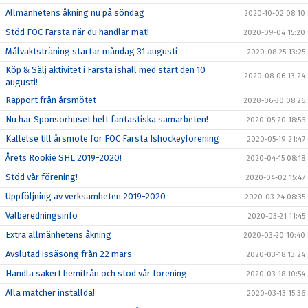
Allmänhetens åkning nu på söndag
2020-10-02 08:10
Stöd FOC Farsta när du handlar mat!
2020-09-04 15:20
Målvaktsträning startar måndag 31 augusti
2020-08-25 13:25
Köp & Sälj aktivitet i Farsta ishall med start den 10
2020-08-06 13:24
augusti!
Rapport från årsmötet
2020-06-30 08:26
Nu har Sponsorhuset helt fantastiska samarbeten!
2020-05-20 18:56
Kallelse till årsmöte för FOC Farsta Ishockeyförening
2020-05-19 21:47
Årets Rookie SHL 2019-2020!
2020-04-15 08:18
Stöd vår förening!
2020-04-02 15:47
Uppföljning av verksamheten 2019-2020
2020-03-24 08:35
Valberedningsinfo
2020-03-21 11:45
Extra allmänhetens åkning
2020-03-20 10:40
Avslutad issäsong från 22 mars
2020-03-18 13:24
Handla säkert hemifrån och stöd vår förening
2020-03-18 10:54
Alla matcher inställda!
2020-03-13 15:36