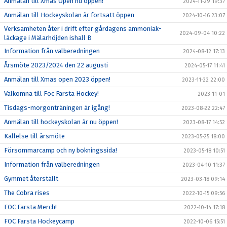
Anmälan till Xmas Open nu öppen!
2024-11-29 19:37
Anmälan till Hockeyskolan är fortsatt öppen
2024-10-16 23:07
Verksamheten åter i drift efter gårdagens ammoniak-
2024-09-04 10:22
läckage i Mälarhöjden ishall B
Information från valberedningen
2024-08-12 17:13
Årsmöte 2023/2024 den 22 augusti
2024-05-17 11:41
Anmälan till Xmas open 2023 öppen!
2023-11-22 22:00
Välkomna till Foc Farsta Hockey!
2023-11-01
Tisdags-morgonträningen är igång!
2023-08-22 22:47
Anmälan till hockeyskolan är nu öppen!
2023-08-17 14:52
Kallelse till årsmöte
2023-05-25 18:00
Försommarcamp och ny bokningssida!
2023-05-18 10:51
Information från valberedningen
2023-04-10 11:37
Gymmet återställt
2023-03-18 09:14
The Cobra rises
2022-10-15 09:56
FOC Farsta Merch!
2022-10-14 17:18
FOC Farsta Hockeycamp
2022-10-06 15:51