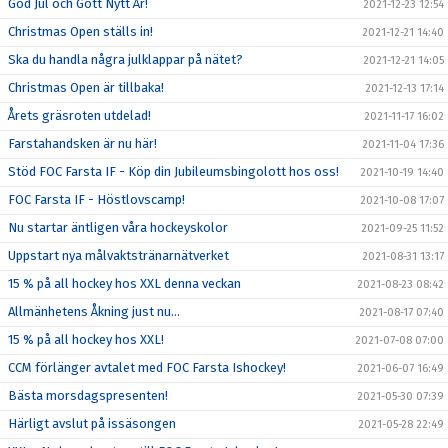
God Jul och Gott Nytt År!
2021-12-23 12:54
Christmas Open ställs in!
2021-12-21 14:40
Ska du handla några julklappar på nätet?
2021-12-21 14:05
Christmas Open är tillbaka!
2021-12-13 17:14
Årets gräsroten utdelad!
2021-11-17 16:02
Farstahandsken är nu här!
2021-11-04 17:36
Stöd FOC Farsta IF - Köp din Jubileumsbingolott hos oss!
2021-10-19 14:40
FOC Farsta IF - Höstlovscamp!
2021-10-08 17:07
Nu startar äntligen våra hockeyskolor
2021-09-25 11:52
Uppstart nya målvaktstränarnätverket
2021-08-31 13:17
15 % på all hockey hos XXL denna veckan
2021-08-23 08:42
Allmänhetens Åkning just nu...
2021-08-17 07:40
15 % på all hockey hos XXL!
2021-07-08 07:00
CCM förlänger avtalet med FOC Farsta Ishockey!
2021-06-07 16:49
Bästa morsdagspresenten!
2021-05-30 07:39
Härligt avslut på issäsongen
2021-05-28 22:49