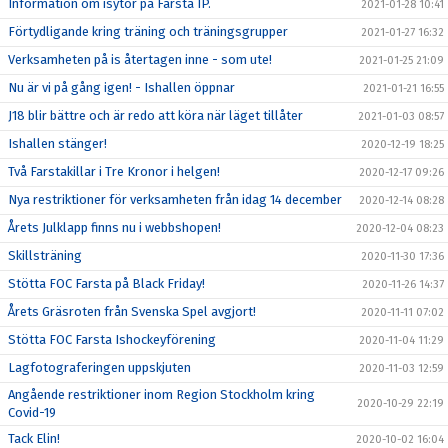
Information om isytor på Farsta IP.
2021-01-28 10:41
Förtydligande kring träning och träningsgrupper
2021-01-27 16:32
Verksamheten på is återtagen inne - som ute!
2021-01-25 21:09
Nu är vi på gång igen! - Ishallen öppnar
2021-01-21 16:55
J18 blir bättre och är redo att köra när läget tillåter
2021-01-03 08:57
Ishallen stänger!
2020-12-19 18:25
Två Farstakillar i Tre Kronor i helgen!
2020-12-17 09:26
Nya restriktioner för verksamheten från idag 14 december
2020-12-14 08:28
Årets Julklapp finns nu i webbshopen!
2020-12-04 08:23
Skillsträning
2020-11-30 17:36
Stötta FOC Farsta på Black Friday!
2020-11-26 14:37
Årets Gräsroten från Svenska Spel avgjort!
2020-11-11 07:02
Stötta FOC Farsta Ishockeyförening
2020-11-04 11:29
Lagfotograferingen uppskjuten
2020-11-03 12:59
Angående restriktioner inom Region Stockholm kring
2020-10-29 22:19
Covid-19
Tack Elin!
2020-10-02 16:04