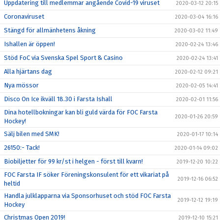
Uppdatering till medlemmar angående Covid-19 viruset
2020-03-12 20:15
Coronaviruset
2020-03-04 16:16
Stängd för allmänhetens åkning
2020-03-02 11:49
Ishallen är öppen!
2020-02-24 13:46
Stöd FoC via Svenska Spel Sport & Casino
2020-02-24 13:41
Alla hjärtans dag
2020-02-12 09:21
Nya mössor
2020-02-05 14:41
Disco On Ice ikväll 18.30 i Farsta Ishall
2020-02-01 11:56
Dina hotellbokningar kan bli guld värda för FOC Farsta
2020-01-26 20:59
Hockey!
Sälj bilen med SMK!
2020-01-17 10:14
26150:- Tack!
2020-01-14 09:02
Biobiljetter för 99 kr/st i helgen - först till kvarn!
2019-12-20 10:22
FOC Farsta IF söker Föreningskonsulent för ett vikariat på
2019-12-16 06:52
heltid
Handla julklapparna via Sponsorhuset och stöd FOC Farsta
2019-12-12 19:19
Hockey
Christmas Open 2019!
2019-12-10 15:21