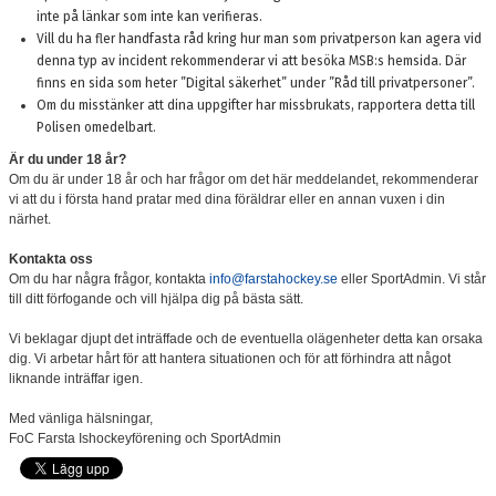
inte på länkar som inte kan verifieras.
Vill du ha fler handfasta råd kring hur man som privatperson kan agera vid
denna typ av incident rekommenderar vi att besöka MSB:s hemsida. Där
finns en sida som heter ”Digital säkerhet” under ”Råd till privatpersoner”.
Om du misstänker att dina uppgifter har missbrukats, rapportera detta till
Polisen omedelbart.
Är du under 18 år?
Om du är under 18 år och har frågor om det här meddelandet, rekommenderar
vi att du i första hand pratar med dina föräldrar eller en annan vuxen i din
närhet.
Kontakta oss
Om du har några frågor, kontakta
info@farstahockey.se
eller SportAdmin. Vi står
till ditt förfogande och vill hjälpa dig på bästa sätt.
Vi beklagar djupt det inträffade och de eventuella olägenheter detta kan orsaka
dig. Vi arbetar hårt för att hantera situationen och för att förhindra att något
liknande inträffar igen.
Med vänliga hälsningar,
FoC Farsta Ishockeyförening och SportAdmin