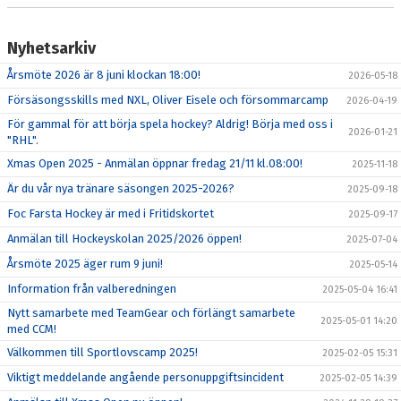
Nyhetsarkiv
Årsmöte 2026 är 8 juni klockan 18:00!
2026-05-18
Försäsongsskills med NXL, Oliver Eisele och försommarcamp
2026-04-19
För gammal för att börja spela hockey? Aldrig! Börja med oss i
2026-01-21
"RHL".
Xmas Open 2025 - Anmälan öppnar fredag 21/11 kl.08:00!
2025-11-18
Är du vår nya tränare säsongen 2025-2026?
2025-09-18
Foc Farsta Hockey är med i Fritidskortet
2025-09-17
Anmälan till Hockeyskolan 2025/2026 öppen!
2025-07-04
Årsmöte 2025 äger rum 9 juni!
2025-05-14
Information från valberedningen
2025-05-04 16:41
Nytt samarbete med TeamGear och förlängt samarbete
2025-05-01 14:20
med CCM!
Välkommen till Sportlovscamp 2025!
2025-02-05 15:31
Viktigt meddelande angående personuppgiftsincident
2025-02-05 14:39