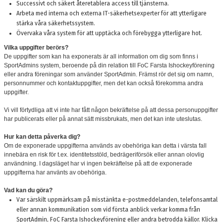
Successivt och säkert återetablera access till tjänsterna.
Arbeta med interna och externa IT-säkerhetsexperter för att ytterligare
stärka våra säkerhetssystem.
Övervaka våra system för att upptäcka och förebygga ytterligare hot.
Vilka uppgifter berörs?
De uppgifter som kan ha exponerats är all information om dig som finns i
SportAdmins system, beroende på din relation till FoC Farsta Ishockeyförening
eller andra föreningar som använder SportAdmin. Främst rör det sig om namn,
personnummer och kontaktuppgifter, men det kan också förekomma andra
uppgifter.
Vi vill förtydliga att vi inte har fått någon bekräftelse på att dessa personuppgifter
har publicerats eller på annat sätt missbrukats, men det kan inte uteslutas.
Hur kan detta påverka dig?
Om de exponerade uppgifterna används av obehöriga kan detta i värsta fall
innebära en risk för t.ex. identitetsstöld, bedrägeriförsök eller annan olovlig
användning. I dagsläget har vi ingen bekräftelse på att de exponerade
uppgifterna har använts av obehöriga.
Vad kan du göra?
Var särskilt uppmärksam på misstänkta e-postmeddelanden, telefonsamtal
eller annan kommunikation som vid första anblick verkar komma från
SportAdmin, FoC Farsta Ishockeyförening eller andra betrodda källor. Klicka