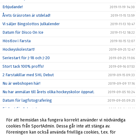
Erbjudande!
2019-11-19 14:30
Årets Gräsroten är utdelad!
2019-11-15 13:59
Vi säljer Bingolottos Julkalender
2019-11-13 10:47
Datum för Disco On Ice
2019-11-12 18:22
Höstlov i Farsta
2019-10-15 12:07
Hockeyskolestart!
2019-09-25 12:47
Seriestart för J-18 och J-20
2019-09-25 11:06
Stort tack 100% proffs!
2019-09-16 07:53
2 Farstakillar med SHL Debut
2019-09-15 09:33
Nu är webshopen här!
2019-09-09 17:16
Nu har anmälan till årets olika hockeyskolor öppnat.
2019-09-05 10:24
Datum för lagfotografering
2019-09-05 09:25
Förlust för A-Laget
2019-09-04 11:11
Första träningsmatchen för A-Laget
2019-09-03 13:20
För att hemsidan ska fungera korrekt använder vi nödvändiga
Lycka till Pontus!
cookies från SportAdmin. Dessa går inte att stänga av.
2019-09-02 12:58
Föreningen kan också använda frivilliga cookies, t.ex. för
Farsta Hockey Games U-15
2019-08-26 11:11