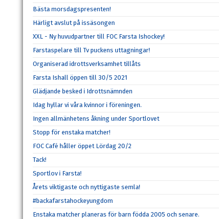
Bästa morsdagspresenten!
Härligt avslut på issäsongen
XXL - Ny huvudpartner till FOC Farsta Ishockey!
Farstaspelare till Tv puckens uttagningar!
Organiserad idrottsverksamhet tillåts
Farsta Ishall öppen till 30/5 2021
Glädjande besked i Idrottsnämnden
Idag hyllar vi våra kvinnor i föreningen.
Ingen allmänhetens åkning under Sportlovet
Stopp för enstaka matcher!
FOC Café håller öppet Lördag 20/2
Tack!
Sportlov i Farsta!
Årets viktigaste och nyttigaste semla!
#backafarstahockeyungdom
Enstaka matcher planeras för barn födda 2005 och senare.