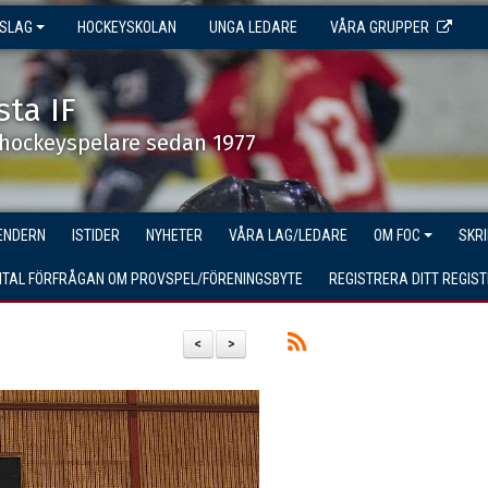
NSLAG
HOCKEYSKOLAN
UNGA LEDARE
VÅRA GRUPPER
sta IF
shockeyspelare sedan 1977
ENDERN
ISTIDER
NYHETER
VÅRA LAG/LEDARE
OM FOC
SKR
GITAL FÖRFRÅGAN OM PROVSPEL/FÖRENINGSBYTE
REGISTRERA DITT REGIS
<
>