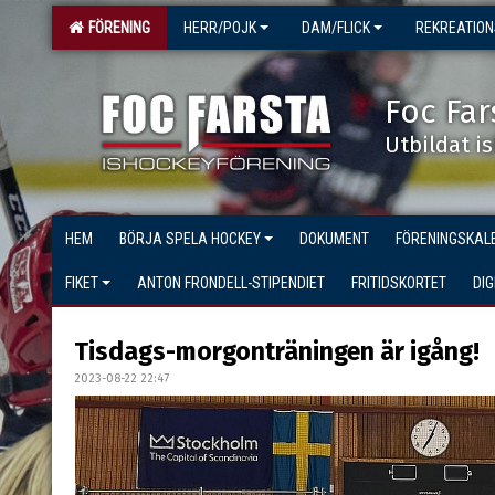
FÖRENING
HERR/POJK
DAM/FLICK
REKREATIO
Foc Far
Utbildat i
HEM
BÖRJA SPELA HOCKEY
DOKUMENT
FÖRENINGSKAL
FIKET
ANTON FRONDELL-STIPENDIET
FRITIDSKORTET
DI
Tisdags-morgonträningen är igång!
2023-08-22 22:47