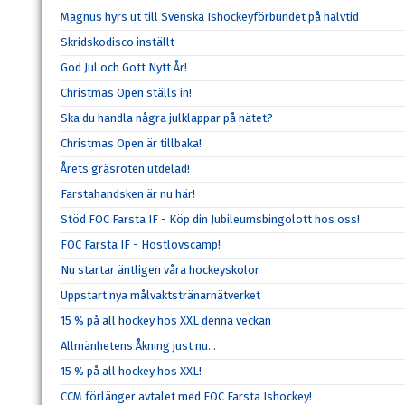
Magnus hyrs ut till Svenska Ishockeyförbundet på halvtid
Skridskodisco inställt
God Jul och Gott Nytt År!
Christmas Open ställs in!
Ska du handla några julklappar på nätet?
Christmas Open är tillbaka!
Årets gräsroten utdelad!
Farstahandsken är nu här!
Stöd FOC Farsta IF - Köp din Jubileumsbingolott hos oss!
FOC Farsta IF - Höstlovscamp!
Nu startar äntligen våra hockeyskolor
Uppstart nya målvaktstränarnätverket
15 % på all hockey hos XXL denna veckan
Allmänhetens Åkning just nu...
15 % på all hockey hos XXL!
CCM förlänger avtalet med FOC Farsta Ishockey!