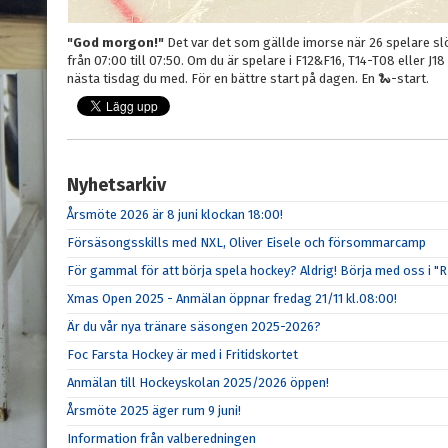
"God morgon!"
Det var det som gällde imorse när 26 spelare s
från 07:00 till 07:50. Om du är spelare i F12&F16, T14-T08 eller J1
nästa tisdag du med. För en bättre start på dagen. En 🐍-start.
Nyhetsarkiv
Årsmöte 2026 är 8 juni klockan 18:00!
Försäsongsskills med NXL, Oliver Eisele och försommarcamp
För gammal för att börja spela hockey? Aldrig! Börja med oss i "R
Xmas Open 2025 - Anmälan öppnar fredag 21/11 kl.08:00!
Är du vår nya tränare säsongen 2025-2026?
Foc Farsta Hockey är med i Fritidskortet
Anmälan till Hockeyskolan 2025/2026 öppen!
Årsmöte 2025 äger rum 9 juni!
Information från valberedningen