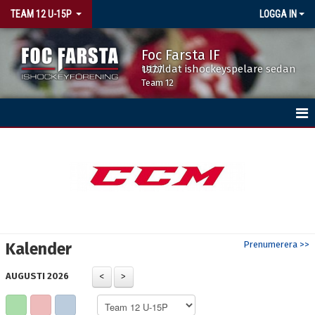
TEAM 12 U-15P
LOGGA IN
Foc Farsta IF
Utbildat ishockeyspelare sedan 1977
Team 12
HEM
KALENDER
MATCHER
TRUPPEN
Kalender
Prenumerera >>
AUGUSTI 2026