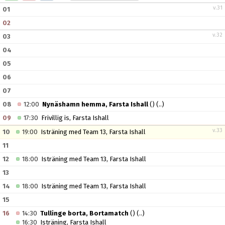
v.31
01
02
v.32
03
04
05
06
07
08
12:00
Nynäshamn hemma, Farsta Ishall
()
(..)
09
17:30
Frivillig is, Farsta Ishall
v.33
10
19:00
Isträning med Team 13, Farsta Ishall
11
12
18:00
Isträning med Team 13, Farsta Ishall
13
14
18:00
Isträning med Team 13, Farsta Ishall
15
16
14:30
Tullinge borta, Bortamatch
()
(..)
16:30
Isträning, Farsta Ishall