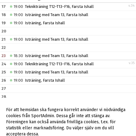
v.34
17
19:00
Teknikträning T12-T13-F16, Farsta Ishall
18
19:00
Isträning med Team 13, Farsta Ishall
19
19:00
Isträning, Farsta Ishall
20
21
19:00
Isträning med Team 13, Farsta Ishall
22
23
18:30
Isträning med Team 13, Farsta Ishall
v.35
24
19:00
Teknikträning T12-T13-F16, Farsta Ishall
25
19:00
Isträning med Team 13, Farsta Ishall
26
19:00
Isträning, Farsta Ishall
27
28
29
För att hemsidan ska fungera korrekt använder vi nödvändiga
30
15:00
Huddinge borta, Bortamatch
()
(..)
cookies från SportAdmin. Dessa går inte att stänga av.
v.36
31
19:00
Teknikträning T12-T13-F16, Farsta Ishall
Föreningen kan också använda frivilliga cookies, t.ex. för
statistik eller marknadsföring. Du väljer själv om du vill
acceptera dessa.