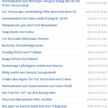
Hemmamatch mot Norrtälje i morgon tisdag den 16/1 kl.
2024-01-15 10:03
19:30 i Farsta ishall
FoC Farsta upp i serieledning efter vinst mot Gimo HC
2024-01-14 10:00
Hemmamatch mot Gimo i kväll fredag kl. 20:00
2024-01-12 11:10
Kämpainsats gav vinst mot Nynäshamn
2024-01-10 15:42
Svag insats mot Solna
2023-12-18 14:34
FoC krossade Vallentuna-Ormsta
2023-12-13 21:00
Nu börjar fortsättningsserien
2023-12-11 14:00
Snöplig förlust mot Trånkan
2023-11-28 21:13
Knapp förlust mot Mälarö
2023-11-22 11:07
Bottennapp i gårdagens match mot Gnesta
2023-11-18 21:35
Viktig match mot Gnesta i morgonkväll
2023-11-16 15:27
Tredje raka segern för FoC Farsta kom mot Solna
2023-11-15 21:34
Hemmamatch och revanschmöte mot Solna i kväll
2023-11-13 11:27
Hat Trick för "SP" när Älta besegrades
2023-11-11 20:13
Vinst mot Nynäshamn efter straffar
2023-11-04 11:04
Bra spel i en period räckte inte mot Trångsund
2023-10-29 17:41