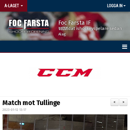
A-LAGET
LOGGA IN
Foc Farsta IF
Utbildat ishockeyspelare sedan 1977
Alag
HEM
NYHETER
TRUPPEN
KALENDER
Match mot Tullinge
<
>
MATCHER
2023-01-12 13:17