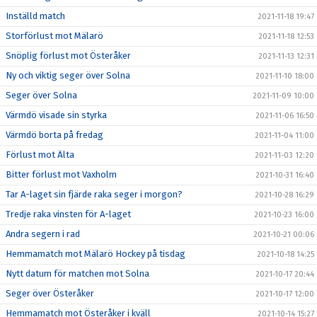
Inställd match
2021-11-18 19:47
Storförlust mot Mälarö
2021-11-18 12:53
Snöplig förlust mot Österåker
2021-11-13 12:31
Ny och viktig seger över Solna
2021-11-10 18:00
Seger över Solna
2021-11-09 10:00
Värmdö visade sin styrka
2021-11-06 16:50
Värmdö borta på fredag
2021-11-04 11:00
Förlust mot Älta
2021-11-03 12:20
Bitter förlust mot Vaxholm
2021-10-31 16:40
Tar A-laget sin fjärde raka seger i morgon?
2021-10-28 16:29
Tredje raka vinsten för A-laget
2021-10-23 16:00
Andra segern i rad
2021-10-21 00:06
Hemmamatch mot Mälarö Hockey på tisdag
2021-10-18 14:25
Nytt datum för matchen mot Solna
2021-10-17 20:44
Seger över Österåker
2021-10-17 12:00
Hemmamatch mot Österåker i kväll
2021-10-14 15:27