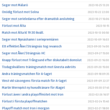
Seger mot Mälarö
2023-10-25 13:20
Onödig förlust mot Solna
2023-10-22 22:00
Seger mot serieledarna efter dramatisk avslutning
2023-10-21 16:06
Förlust mot Älta
2023-10-15
Match mot Älta kl 19:30 ikväll.
2023-10-13 00:50
Seger mot Nynäshamn i seriepremiären
2023-10-09 16:03
Ett effektivt Åker/Strängnäs tog revansch
2023-09-30 14:00
Seger mot Åker/Strängnäs HC
2023-09-27 15:00
Knapp förlust mot Trångsund efter diskutabelt domslut
2023-09-23 16:00
Tisdagskvällens träningsmatch mot Gnesta avbröts
2023-09-20 15:00
Andra träningsmatchen för A-laget
2023-09-18 09:35
Vinst vid säsongens första match för A-laget
2023-09-09 22:37
Martin Wernqvist ny huvudtränare för Alaget
2023-05-30 07:45
Förlust även i andra playoffmötet mot Iron
2023-02-26 16:57
Förlust i första playoffmatchen
2023-02-24 15:40
Playoff match mot Iron i morgon
2023-02-21 18:00