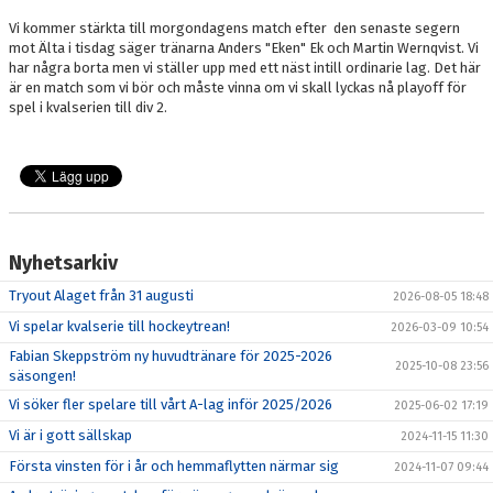
Vi kommer stärkta till morgondagens match efter den senaste segern
mot Älta i tisdag säger tränarna Anders "Eken" Ek och Martin Wernqvist. Vi
har några borta men vi ställer upp med ett näst intill ordinarie lag. Det här
är en match som vi bör och måste vinna om vi skall lyckas nå playoff för
spel i kvalserien till div 2.
Nyhetsarkiv
Tryout Alaget från 31 augusti
2026-08-05 18:48
Vi spelar kvalserie till hockeytrean!
2026-03-09 10:54
Fabian Skeppström ny huvudtränare för 2025-2026
2025-10-08 23:56
säsongen!
Vi söker fler spelare till vårt A-lag inför 2025/2026
2025-06-02 17:19
Vi är i gott sällskap
2024-11-15 11:30
Första vinsten för i år och hemmaflytten närmar sig
2024-11-07 09:44