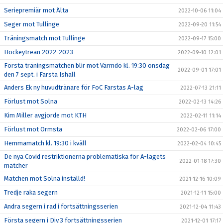
Seriepremiär mot Älta
2022-10-06 11:04
Seger mot Tullinge
2022-09-20 11:54
Träningsmatch mot Tullinge
2022-09-17 15:00
Hockeytrean 2022-2023
2022-09-10 12:01
Första träningsmatchen blir mot Värmdö kl. 19:30 onsdag
2022-09-01 17:01
den 7 sept. i Farsta Ishall
Anders Ek ny huvudtränare för FoC Farstas A-lag
2022-07-13 21:11
Förlust mot Solna
2022-02-13 14:26
Kim Miller avgjorde mot KTH
2022-02-11 11:14
Förlust mot Ormsta
2022-02-06 17:00
Hemmamatch kl. 19:30 i kväll
2022-02-04 10:45
De nya Covid restriktionerna problematiska för A-lagets
2022-01-18 17:30
matcher
Matchen mot Solna inställd!
2021-12-16 10:09
Tredje raka segern
2021-12-11 15:00
Andra segern i rad i fortsättningsserien
2021-12-04 11:43
Första segern i Div.3 fortsättningsserien
2021-12-01 17:17