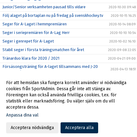
Junior/Senior verksamheten pausad tills vidare
2020-10-30 09:48
Följ alaget på bortaplan nu på fredag på svenskhockey.tv
2020-10-15 16:25
Seger för A-Laget i hemmpremiären
2020-10-14 08:09
Seger i seriepremiären för A-Lag Herr
2020-10-10 10:54
Seger i genrepet för A-Laget
2020-10-02 16:10
Stabil seger i första träningsmatchen för året
2020-09-08 22:05
Tränarduo klara för 2020 / 2021
2020-04-21 09:00
Försäsongsträning för A-laget tillsammans med J-20
2020-04-13 18:51
samt J-18 lagen
Seger och kvalplats för A-Laget
2020-02-26 19:05
För att hemsidan ska fungera korrekt använder vi nödvändiga
Truppnytt
cookies från SportAdmin. Dessa går inte att stänga av.
2020-01-04 02:08
Föreningen kan också använda frivilliga cookies, t.ex. för
Seriepremiären inställd
2019-10-01 09:56
statistik eller marknadsföring. Du väljer själv om du vill
acceptera dessa.
Anpassa dina val
Cookie-inställningar
Gå till Webbversion
Acceptera nödvändiga
Acceptera alla