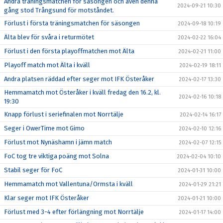
Andra träningsmatchen för säsongen och även denna
2024-09-21 10:30
gång stod Trångsund för motståndet.
Förlust i första träningsmatchen för säsongen
2024-09-18 10:19
Älta blev för svåra i returmötet
2024-02-22 16:04
Förlust i den första playoffmatchen mot Älta
2024-02-21 11:00
Playoff match mot Älta i kväll
2024-02-19 18:11
Andra platsen räddad efter seger mot IFK Österåker
2024-02-17 13:30
Hemmamatch mot Österåker i kväll fredag den 16.2, kl.
2024-02-16 10:18
19:30
Knapp förlust i seriefinalen mot Norrtälje
2024-02-14 16:17
Seger i OwerTime mot Gimo
2024-02-10 12:16
Förlust mot Nynäshamn i jämn match
2024-02-07 12:15
FoC tog tre viktiga poäng mot Solna
2024-02-04 10:10
Stabil seger för FoC
2024-01-31 10:00
Hemmamatch mot Vallentuna/Ormsta i kväll
2024-01-29 21:21
Klar seger mot IFK Österåker
2024-01-21 10:00
Förlust med 3-4 efter förlängning mot Norrtälje
2024-01-17 14:00