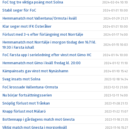
FoC tog tre viktiga poäng mot Solna
2024-02-04 10:10
Stabil seger för FoC
2024-01-31 10:00
Hemmamatch mot Vallentuna/Ormsta i kväll
2024-01-29 21:21
Klar seger mot IFK Österåker
2024-01-21 10:00
Förlust med 3-4 efter förlängning mot Norrtälje
2024-01-17 14:00
Hemmamatch mot Norrtälje i morgon tisdag den 16/1 kl.
2024-01-15 10:03
19:30 i Farsta ishall
FoC Farsta upp i serieledning efter vinst mot Gimo HC
2024-01-14 10:00
Hemmamatch mot Gimo i kväll fredag kl. 20:00
2024-01-12 11:10
Kämpainsats gav vinst mot Nynäshamn
2024-01-10 15:42
Svag insats mot Solna
2023-12-18 14:34
FoC krossade Vallentuna-Ormsta
2023-12-13 21:00
Nu börjar fortsättningsserien
2023-12-11 14:00
Snöplig förlust mot Trånkan
2023-11-28 21:13
Knapp förlust mot Mälarö
2023-11-22 11:07
Bottennapp i gårdagens match mot Gnesta
2023-11-18 21:35
Viktig match mot Gnesta i morgonkväll
2023-11-16 15:27