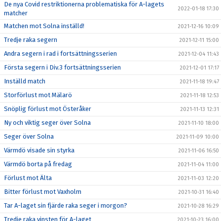
De nya Covid restriktionerna problematiska för A-lagets
2022-01-18 17:30
matcher
Matchen mot Solna inställd!
2021-12-16 10:09
Tredje raka segern
2021-12-11 15:00
Andra segern i rad i fortsättningsserien
2021-12-04 11:43
Första segern i Div.3 fortsättningsserien
2021-12-01 17:17
Inställd match
2021-11-18 19:47
Storförlust mot Mälarö
2021-11-18 12:53
Snöplig förlust mot Österåker
2021-11-13 12:31
Ny och viktig seger över Solna
2021-11-10 18:00
Seger över Solna
2021-11-09 10:00
Värmdö visade sin styrka
2021-11-06 16:50
Värmdö borta på fredag
2021-11-04 11:00
Förlust mot Älta
2021-11-03 12:20
Bitter förlust mot Vaxholm
2021-10-31 16:40
Tar A-laget sin fjärde raka seger i morgon?
2021-10-28 16:29
Tredje raka vinsten för A-laget
2021-10-23 16:00