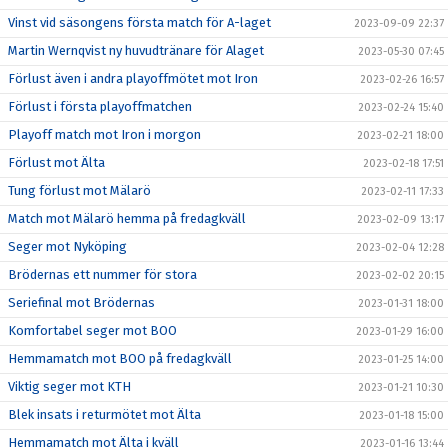
Vinst vid säsongens första match för A-laget
2023-09-09 22:37
Martin Wernqvist ny huvudtränare för Alaget
2023-05-30 07:45
Förlust även i andra playoffmötet mot Iron
2023-02-26 16:57
Förlust i första playoffmatchen
2023-02-24 15:40
Playoff match mot Iron i morgon
2023-02-21 18:00
Förlust mot Älta
2023-02-18 17:51
Tung förlust mot Mälarö
2023-02-11 17:33
Match mot Mälarö hemma på fredagkväll
2023-02-09 13:17
Seger mot Nyköping
2023-02-04 12:28
Brödernas ett nummer för stora
2023-02-02 20:15
Seriefinal mot Brödernas
2023-01-31 18:00
Komfortabel seger mot BOO
2023-01-29 16:00
Hemmamatch mot BOO på fredagkväll
2023-01-25 14:00
Viktig seger mot KTH
2023-01-21 10:30
Blek insats i returmötet mot Älta
2023-01-18 15:00
Hemmamatch mot Älta i kväll
2023-01-16 13:44