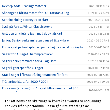
Next episode: Träningsmatcher
2021-08-31 17:34
Säsongens första match för FOC Farstas A-lag
2021-08-29 17:19
Serieindelning Hockeytrean klar!
2021-05-26 08:20
3vs3 på Farsta Winter Classic Arena
2021-02-13 11:47
Äntligen är vi igång igen med det vi älskar!
2021-01-25 22:15
Junior/Senior verksamheten pausad tills vidare
2020-10-30 09:48
Följ alaget på bortaplan nu på fredag på svenskhockey.tv
2020-10-15 16:25
Seger för A-Laget i hemmpremiären
2020-10-14 08:09
Seger i seriepremiären för A-Lag Herr
2020-10-10 10:54
Seger i genrepet för A-Laget
2020-10-02 16:10
Stabil seger i första träningsmatchen för året
2020-09-08 22:05
Tränarduo klara för 2020 / 2021
2020-04-21 09:00
Försäsongsträning för A-laget tillsammans med J-20
2020-04-13 18:51
samt J-18 lagen
Seger och kvalplats för A-Laget
2020-02-26 19:05
För att hemsidan ska fungera korrekt använder vi nödvändiga
Truppnytt
cookies från SportAdmin. Dessa går inte att stänga av.
2020-01-04 02:08