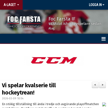
A-LAGET
LOGGA IN
Foc Farsta IF
Utbildat ishockeyspelare sedan 1977
Alag
HEM
NYHETER
TRUPPEN
KALENDER
Vi spelar kvalserie till
<
>
MATCHER
hockeytrean!
2026-03-09 10:54
En stökig tillställning till ända i tredje och avgörande playoffmatchen