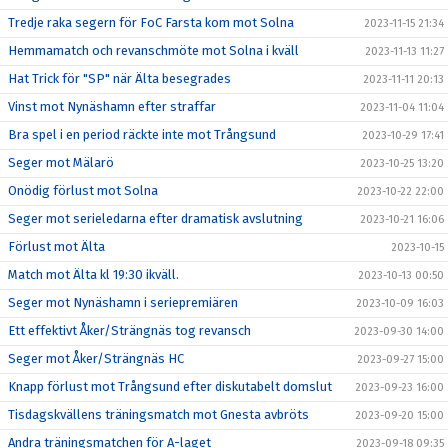
Tredje raka segern för FoC Farsta kom mot Solna
2023-11-15 21:34
Hemmamatch och revanschmöte mot Solna i kväll
2023-11-13 11:27
Hat Trick för "SP" när Älta besegrades
2023-11-11 20:13
Vinst mot Nynäshamn efter straffar
2023-11-04 11:04
Bra spel i en period räckte inte mot Trångsund
2023-10-29 17:41
Seger mot Mälarö
2023-10-25 13:20
Onödig förlust mot Solna
2023-10-22 22:00
Seger mot serieledarna efter dramatisk avslutning
2023-10-21 16:06
Förlust mot Älta
2023-10-15
Match mot Älta kl 19:30 ikväll.
2023-10-13 00:50
Seger mot Nynäshamn i seriepremiären
2023-10-09 16:03
Ett effektivt Åker/Strängnäs tog revansch
2023-09-30 14:00
Seger mot Åker/Strängnäs HC
2023-09-27 15:00
Knapp förlust mot Trångsund efter diskutabelt domslut
2023-09-23 16:00
Tisdagskvällens träningsmatch mot Gnesta avbröts
2023-09-20 15:00
Andra träningsmatchen för A-laget
2023-09-18 09:35