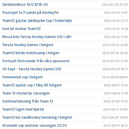
Skridskodisco 10/2 kl.18-20
2024-02-03 07:20
Poolspel 14/1 sänds på HockeyTv!
2024-01-13 11:07
Team12 gästar Jakt&Jycke Cup i Södertälje
2023-12-26 22:31
God Jul önskar Team12!
2023-12-23 12:18
Missa inte Farsta Hockey Games U12 i vår!
2023-10-24 11:05
Farsta Hockey Games i helgen!
2023-09-25 22:50
Team12 körde matchcamp i helgen
2023-09-10 20:10
Fortsatt förtroende från våra sponsorer
2023-09-03 11:39
30 Sept - Farsta Hockey Games U12
2023-09-01 10:17
Fenomenal cup i helgen!
2023-08-28 08:09
Team12 spelar cup i Täby till helgen!
2023-08-21 13:53
Team 12 rivstartar säsongen
2023-08-14 17:16
Sommarhälsning från Team 12
2023-07-29 17:22
Team12 laget med hjärta!
2023-06-11 21:00
Team12 kör landhockey turnering i helgen!
2023-06-09 16:00
Kronwall cup avslutar säsongen 22/23
2023-05-07 16:47