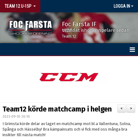
TEAM 12 U-15P
LOGGA IN
Foc Farsta IF
Utbildat ishockeyspelare sedan 1977
Team 12
HEM
KALENDER
MATCHER
TRUPPEN
Team12 körde matchcamp i helgen
<
>
2023-09-10 20:10
I Grimsta körde delar av laget en matchcamp mot bl.a Vallentuna, Solna,
Spånga och Hässelby! Bra kämpainsats och vi fick med oss många bra
insikter till nästa match!