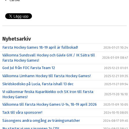
Nyhetsarkiv
Farsta Hockey Games 18-19 april är fullbokad!
2026-01-21 10:24
Välkomna Sundsvall Hockey och Gävle GIK / IK Sätra till
2026-01-09 08:47
Farsta Hockey Games!
God Jul från FOC Farsta Team 12
2025-12-23 01:01
Välkomna Limhamn Hockey till Farsta Hockey Games!
2025-12-21 09:35
Skridskodisko på Lucia, Farsta ishall 13 dec
2025-11-27 09:54
Vi välkomnar finska Kuparikiekko och SK Iron till Farsta
2025-11-20 16:10
Hockey Games!
Välkomna till Farsta Hockey Games U-14, 18-19 april 2026
2025-11-09 10:05
Tack till våra sponsorer!
2024-10-15 08:05
Säsongens andra omgång av träningsmatcher
2024-08-17 09:45
Nu startar vi upp säsongen 24/25!
2024-08-11 08:42