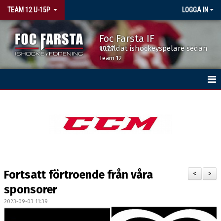
TEAM 12 U-15P
LOGGA IN
Foc Farsta IF
Utbildat ishockeyspelare sedan 1977
Team 12
HEM
KALENDER
MATCHER
TRUPPEN
Fortsatt förtroende från våra
<
>
sponsorer
2023-09-03 11:39