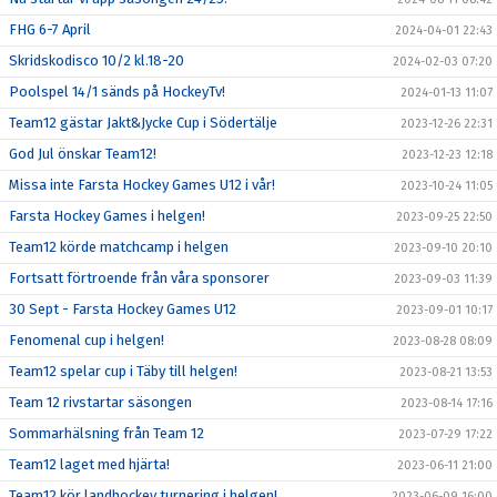
FHG 6-7 April
2024-04-01 22:43
Skridskodisco 10/2 kl.18-20
2024-02-03 07:20
Poolspel 14/1 sänds på HockeyTv!
2024-01-13 11:07
Team12 gästar Jakt&Jycke Cup i Södertälje
2023-12-26 22:31
God Jul önskar Team12!
2023-12-23 12:18
Missa inte Farsta Hockey Games U12 i vår!
2023-10-24 11:05
Farsta Hockey Games i helgen!
2023-09-25 22:50
Team12 körde matchcamp i helgen
2023-09-10 20:10
Fortsatt förtroende från våra sponsorer
2023-09-03 11:39
30 Sept - Farsta Hockey Games U12
2023-09-01 10:17
Fenomenal cup i helgen!
2023-08-28 08:09
Team12 spelar cup i Täby till helgen!
2023-08-21 13:53
Team 12 rivstartar säsongen
2023-08-14 17:16
Sommarhälsning från Team 12
2023-07-29 17:22
Team12 laget med hjärta!
2023-06-11 21:00
Team12 kör landhockey turnering i helgen!
2023-06-09 16:00