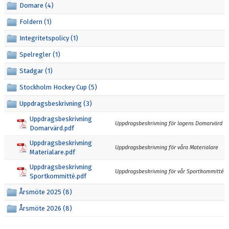
Domare (4)
VÅRA LAG/LEDARE
Foldern (1)
OM FOC
Integritetspolicy (1)
SKRIDSKODISCO
Spelregler (1)
Stadgar (1)
BESTÄLL KLUBBKLÄDER HOS TEAMGEAR
Stockholm Hockey Cup (5)
FIKET
Uppdragsbeskrivning (3)
ANTON FRONDELL-STIPENDIET
Uppdragsbeskrivning
Uppdragsbeskrivning för lagens Domarvärd
Domarvärd.pdf
FRITIDSKORTET
Uppdragsbeskrivning
Uppdragsbeskrivning för våra Materialare
Materialare.pdf
DIGITAL FÖRFRÅGAN OM PROVSPEL/FÖRENINGSBYTE
Uppdragsbeskrivning
Uppdragsbeskrivning för vår Sportkommitté
Sportkommitté.pdf
REGISTRERA DITT REGISTERUTDRAG SOM LEDARE
Årsmöte 2025 (8)
Årsmöte 2026 (8)