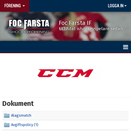
FÖRENING
LOGGA IN
Foc Farsta IF
Utbildat ishockeyspelare sedan 1977
HEM
BÖRJA SPELA HOCKEY
DOKUMENT
FÖRENINGSKALENDERN
Dokument
ISTIDER
Alagsmatch
NYHETER
Avgiftspolicy (1)