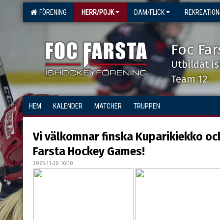
FÖRENING
HERR/POJK
DAM/FLICK
REKREATIO
Foc Far
Utbildat i
Team 12
HEM
KALENDER
MATCHER
TRUPPEN
Vi välkomnar finska Kuparikiekko och 
Farsta Hockey Games!
2025-11-20 16:10