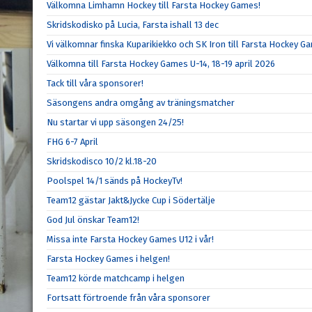
Välkomna Limhamn Hockey till Farsta Hockey Games!
Skridskodisko på Lucia, Farsta ishall 13 dec
Vi välkomnar finska Kuparikiekko och SK Iron till Farsta Hockey G
Välkomna till Farsta Hockey Games U-14, 18-19 april 2026
Tack till våra sponsorer!
Säsongens andra omgång av träningsmatcher
Nu startar vi upp säsongen 24/25!
FHG 6-7 April
Skridskodisco 10/2 kl.18-20
Poolspel 14/1 sänds på HockeyTv!
Team12 gästar Jakt&Jycke Cup i Södertälje
God Jul önskar Team12!
Missa inte Farsta Hockey Games U12 i vår!
Farsta Hockey Games i helgen!
Team12 körde matchcamp i helgen
Fortsatt förtroende från våra sponsorer