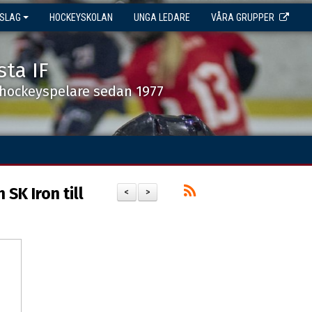
NSLAG
HOCKEYSKOLAN
UNGA LEDARE
VÅRA GRUPPER
sta IF
shockeyspelare sedan 1977
SK Iron till
<
>