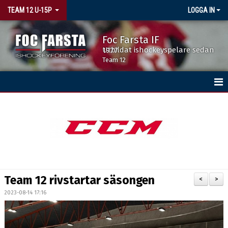
TEAM 12 U-15P
LOGGA IN
Foc Farsta IF
Utbildat ishockeyspelare sedan 1977
Team 12
HEM
KALENDER
MATCHER
TRUPPEN
Team 12 rivstartar säsongen
<
>
2023-08-14 17:16