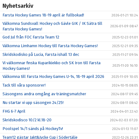
Nyhetsarkiv
Farsta Hockey Games 18-19 april är fullbokad!
2026-01-21 10:24
Välkomna Sundsvall Hockey och Gävle GIK / IK Sätra till
2026-01-09 08:47
Farsta Hockey Games!
God Jul från FOC Farsta Team 12
2025-12-23 01:01
Välkomna Limhamn Hockey till Farsta Hockey Games!
2025-12-21 09:35
Skridskodisko på Lucia, Farsta ishall 13 dec
2025-11-27 09:54
Vi välkomnar finska Kuparikiekko och SK Iron till Farsta
2025-11-20 16:10
Hockey Games!
Välkomna till Farsta Hockey Games U-14, 18-19 april 2026
2025-11-09 10:05
Tack till våra sponsorer!
2024-10-15 08:05
Säsongens andra omgång av träningsmatcher
2024-08-17 09:45
Nu startar vi upp säsongen 24/25!
2024-08-11 08:42
FHG 6-7 April
2024-04-01 22:43
Skridskodisco 10/2 kl.18-20
2024-02-03 07:20
Poolspel 14/1 sänds på HockeyTv!
2024-01-13 11:07
Team12 gästar Jakt&Jycke Cup i Södertälje
2023-12-26 22:31