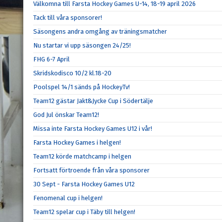
Välkomna till Farsta Hockey Games U-14, 18-19 april 2026
Tack till våra sponsorer!
Säsongens andra omgång av träningsmatcher
Nu startar vi upp säsongen 24/25!
FHG 6-7 April
Skridskodisco 10/2 kl.18-20
Poolspel 14/1 sänds på HockeyTv!
Team12 gästar Jakt&Jycke Cup i Södertälje
God Jul önskar Team12!
Missa inte Farsta Hockey Games U12 i vår!
Farsta Hockey Games i helgen!
Team12 körde matchcamp i helgen
Fortsatt förtroende från våra sponsorer
30 Sept - Farsta Hockey Games U12
Fenomenal cup i helgen!
Team12 spelar cup i Täby till helgen!