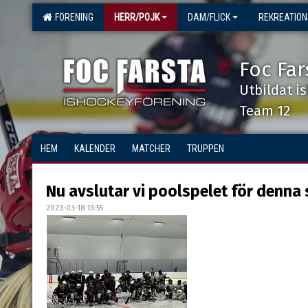
FÖRENING
HERR/POJK
DAM/FLICK
REKREATIO
Foc Far
Utbildat i
Team 12
HEM
KALENDER
MATCHER
TRUPPEN
Nu avslutar vi poolspelet för denna
2023-03-18 13:55