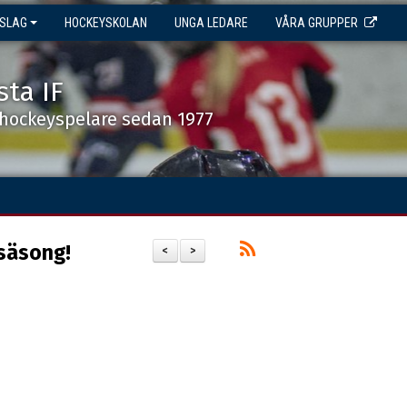
NSLAG
HOCKEYSKOLAN
UNGA LEDARE
VÅRA GRUPPER
sta IF
shockeyspelare sedan 1977
 säsong!
<
>