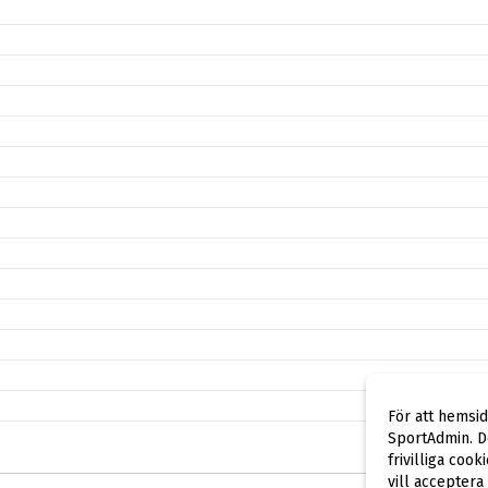
För att hemsi
SportAdmin. De
frivilliga cook
vill acceptera