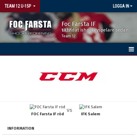
TEAM 12 U-15P
LOGGA IN
Foc Farsta IF
Utbildat ishockeyspelare sedan 1977
Team 12
HEM
KALENDER
MATCHER
TRUPPEN
vs
FOC Farsta IF röd
IFK Salem
INFORMATION