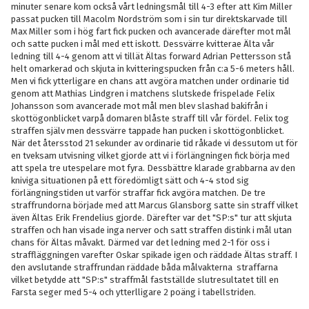
minuter senare kom också vårt ledningsmål till 4-3 efter att Kim Miller
passat pucken till Macolm Nordström som i sin tur direktskarvade till
Max Miller som i hög fart fick pucken och avancerade därefter mot mål
och satte pucken i mål med ett iskott. Dessvärre kvitterae Älta vår
ledning till 4-4 genom att vi tillät Ältas forward Adrian Pettersson stå
helt omarkerad och skjuta in kvitteringspucken från c:a 5-6 meters håll.
Men vi fick ytterligare en chans att avgöra matchen under ordinarie tid
genom att Mathias Lindgren i matchens slutskede frispelade Felix
Johansson som avancerade mot mål men blev slashad bakifrån i
skottögonblicket varpå domaren blåste straff till vår fördel. Felix tog
straffen själv men dessvärre tappade han pucken i skottögonblicket.
När det återsstod 21 sekunder av ordinarie tid råkade vi dessutom ut för
en tveksam utvisning vilket gjorde att vi i förlängningen fick börja med
att spela tre utespelare mot fyra. Dessbättre klarade grabbarna av den
kniviga situationen på ett föredömligt sätt och 4-4 stod sig
förlängningstiden ut varför straffar fick avgöra matchen. De tre
straffrundorna började med att Marcus Glansborg satte sin straff vilket
även Ältas Erik Frendelius gjorde. Därefter var det "SP:s" tur att skjuta
straffen och han visade inga nerver och satt straffen distink i mål utan
chans för Ältas måvakt. Därmed var det ledning med 2-1 för oss i
straffläggningen varefter Oskar spikade igen och räddade Ältas straff. I
den avslutande straffrundan räddade båda målvakterna straffarna
vilket betydde att "SP:s" straffmål fastställde slutresultatet till en
Farsta seger med 5-4 och ytterlligare 2 poäng i tabellstriden.