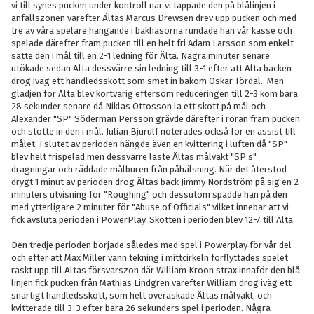
vi till synes pucken under kontroll när vi tappade den på blålinjen i
anfallszonen varefter Ältas Marcus Drewsen drev upp pucken och med
tre av våra spelare hängande i bakhasorna rundade han vår kasse och
spelade därefter fram pucken till en helt fri Adam Larsson som enkelt
satte den i mål till en 2-1 ledning för Älta. Nägra minuter senare
utökade sedan Älta dessvärre sin ledning till 3-1 efter att Älta backen
drog iväg ett handledsskott som smet in bakom Oskar Tördal. Men
glädjen för Älta blev kortvarig eftersom reduceringen till 2-3 kom bara
28 sekunder senare då Niklas Ottosson la ett skott på mål och
Alexander "SP" Söderman Persson grävde därefter i röran fram pucken
och stötte in den i mål. Julian Bjurulf noterades också för en assist till
målet. I slutet av perioden hängde även en kvittering i luften då "SP"
blev helt frispelad men dessvärre läste Ältas målvakt "SP:s"
dragningar och räddade målburen från påhälsning. När det återstod
drygt 1 minut av perioden drog Ältas back Jimmy Nordström på sig en 2
minuters utvisning för "Roughing" och dessutom spädde han på den
med ytterligare 2 minuter för "Abuse of Officials" vilket innebar att vi
fick avsluta perioden i PowerPlay. Skotten i perioden blev 12-7 till Älta.
Den tredje perioden började således med spel i Powerplay för vår del
och efter att Max Miller vann tekning i mittcirkeln förflyttades spelet
raskt upp till Ältas försvarszon där William Kroon strax innaför den blå
linjen fick pucken från Mathias Lindgren varefter William drog iväg ett
snärtigt handledsskott, som helt överaskade Ältas målvakt, och
kvitterade till 3-3 efter bara 26 sekunders spel i perioden. Några