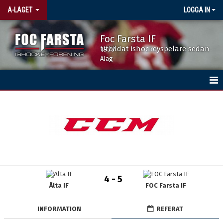
A-LAGET
LOGGA IN
Foc Farsta IF
Utbildat ishockeyspelare sedan 1977
Alag
HEM
NYHETER
TRUPPEN
KALENDER
4 - 5
Älta IF
FOC Farsta IF
MATCHER
INFORMATION
REFERAT