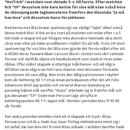
"HatTrick" i matchen som slutade 5-4 till Farsta. Efter matchen
fick "SP" dessutom inte bara beröm för sina mål utan också höra
de skönsjungande lagkamraterna framföra den klassiska "Ja må
han leva" och dessutom hurra för jubilaren.
Matcherna mot Älta brukar spelmässigt var väldigt "tajta" vilket också
denna match blev. Vi fick en bra start på matchen och redan efter c:a 5
min hade vi skapat ett par frilägen men dessvärre hamnade våra skott
strax över eller på sidan av målburen i stället för på mål. Trots ett visst
spelövertag för oss blev det Älta som gjorde det första målet efter att
vi tillåtit deras forward Adam Larsson åka in i slottet mot vårt samlade
försvar och därifrån skjuta ett handledsskott som slank in strax under
ribban. Efter målet skapade vi ytterligar målchanser och vid några
tillfällen varav några var helt rena chanser men dessvärre fortsatte
precisionen att vara dålig. Men trots den dåliga precisionen i skyttet
kom vår kvittering till 1-1 strax innan periodpausen efter det att Felix
Johansson drivit upp pucken och serverat Marcus Glansborg en
passning bakom mål varefter "Glans" arbetade sig in framför mål och
gav Alexander "SP" Söderman Persson läge att lyfta in
kvitteringspucken till 1-1 i öppet mål. Skotten i perioden blev 11-10 till
vår fördel.
Den andra perioden inleddes med att vi skapade ett tryck i Ältas
försvarszon och bl.a. hade Isac Guve-Törling milimetrarna emot sig i
ett anfall där han blev het fri med Ältas måvakt. I anfallet därefter hade