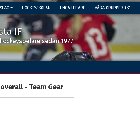
NSLAG
HOCKEYSKOLAN
UNGA LEDARE
VÅRA GRUPPER
sta IF
shockeyspelare sedan 1977
overall - Team Gear