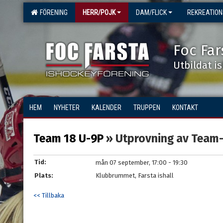
FÖRENING
HERR/POJK
DAM/FLICK
REKREATIO
Foc Far
Utbildat i
HEM
NYHETER
KALENDER
TRUPPEN
KONTAKT
Team 18 U-9P
» Utprovning av Team-
Tid:
mån 07 september, 17:00 - 19:30
Plats:
Klubbrummet, Farsta ishall
<< Tillbaka