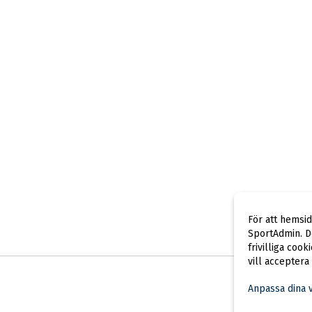
För att hemsi
SportAdmin. De
frivilliga cook
vill acceptera
Anpassa dina 