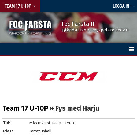
TEAM 17 U-10P
LOGGA IN
Foc Farsta IF
Utbildat ishockeyspelare sedan 1977
HEM
NYHETER
KALENDER
TRUPPEN
Team 17 U-10P
» Fys med Harju
BILDGALLERI
Tid:
mån 08 juni, 16:00 - 17:00
DOKUMENT
Plats:
Farsta Ishall