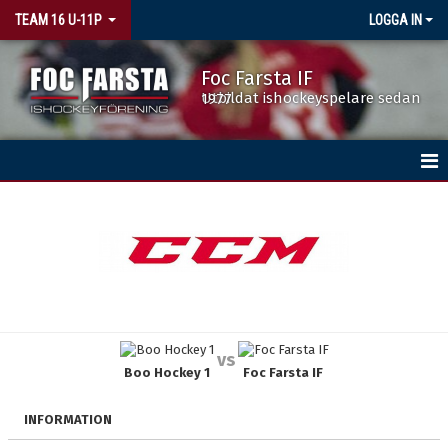
TEAM 16 U-11P
LOGGA IN
Foc Farsta IF
Utbildat ishockeyspelare sedan 1977
HEM
NYHETER
KALENDER
MATCHER
vs
Boo Hockey 1
Foc Farsta IF
TRUPPEN
BILDGALLERI
INFORMATION