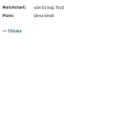
DOKUMENT
Matchstart:
sön 03 maj, 11:40
Plats:
Järna Ishall
KONTAKT
<< Tillbaka