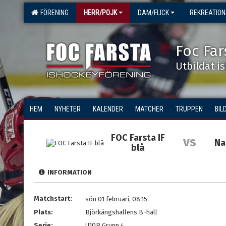
FÖRENING
HERR/POJK
DAM/FLICK
REKREATIO
Foc Far
Utbildat i
HEM
NYHETER
KALENDER
MATCHER
TRUPPEN
BIL
FOC Farsta IF
vs
Na
blå
INFORMATION
Matchstart:
sön 01 februari, 08:15
Plats:
Björkängshallens B-hall
Serie:
U10P Grupp 4