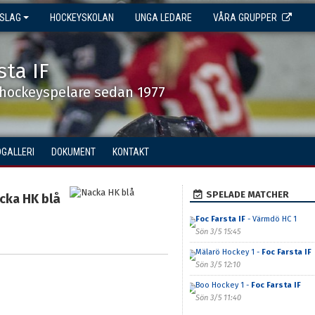
NSLAG
HOCKEYSKOLAN
UNGA LEDARE
VÅRA GRUPPER
sta IF
shockeyspelare sedan 1977
DGALLERI
DOKUMENT
KONTAKT
SPELADE MATCHER
cka HK blå
Foc Farsta IF
- Värmdö HC 1
Sön 3/5 15:45
Mälarö Hockey 1 -
Foc Farsta IF
Sön 3/5 12:10
Boo Hockey 1 -
Foc Farsta IF
Sön 3/5 11:40