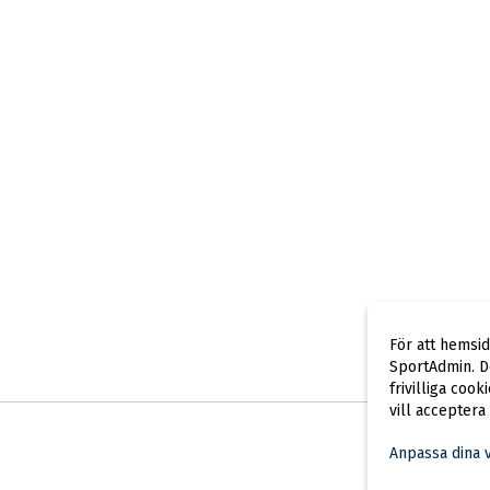
För att hemsi
SportAdmin. De
frivilliga cook
vill acceptera
Anpassa dina 