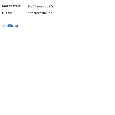
DOKUMENT
Matchstart:
lör 14 mars, 09:55
Plats:
Stortorpshallen
KONTAKT
<< Tillbaka