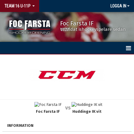
TEAM 16 U-11P
LOGGA IN
Foc Farsta IF
Utbildat ishockeyspelare sedan 1977
HEM
NYHETER
KALENDER
MATCHER
vs
Foc Farsta IF
Huddinge IK vit
TRUPPEN
BILDGALLERI
INFORMATION