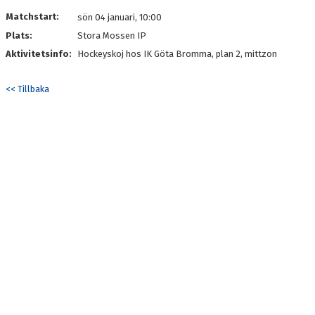
DOKUMENT
Matchstart:
sön 04 januari, 10:00
Plats:
Stora Mossen IP
KONTAKT
Aktivitetsinfo:
Hockeyskoj hos IK Göta Bromma, plan 2, mittzon
<< Tillbaka