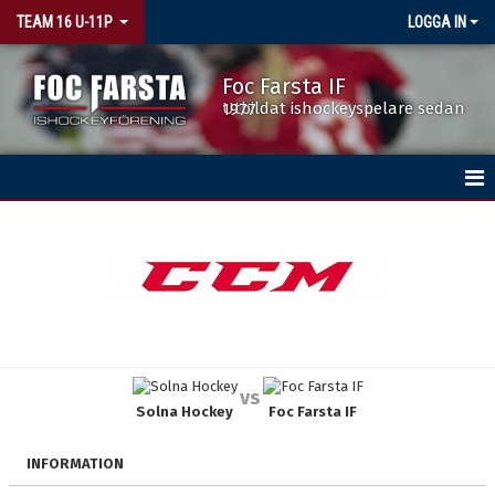
TEAM 16 U-11P
LOGGA IN
Foc Farsta IF
Utbildat ishockeyspelare sedan 1977
HEM
NYHETER
KALENDER
MATCHER
vs
Solna Hockey
Foc Farsta IF
TRUPPEN
BILDGALLERI
INFORMATION