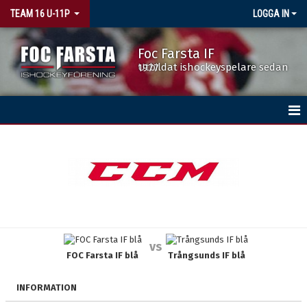
TEAM 16 U-11P
LOGGA IN
Foc Farsta IF
Utbildat ishockeyspelare sedan 1977
HEM
NYHETER
KALENDER
MATCHER
vs
FOC Farsta IF blå
Trångsunds IF blå
TRUPPEN
BILDGALLERI
INFORMATION