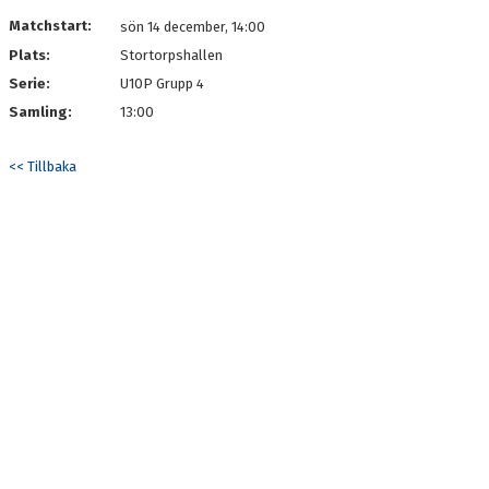
DOKUMENT
Matchstart:
sön 14 december, 14:00
Plats:
Stortorpshallen
KONTAKT
Serie:
U10P Grupp 4
Samling:
13:00
<< Tillbaka