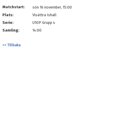
DOKUMENT
Matchstart:
sön 16 november, 15:00
Plats:
Visättra Ishall
KONTAKT
Serie:
U10P Grupp 4
Samling:
14:00
<< Tillbaka