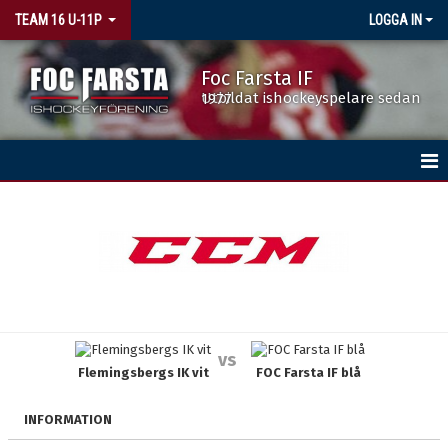
TEAM 16 U-11P
LOGGA IN
Foc Farsta IF
Utbildat ishockeyspelare sedan 1977
HEM
NYHETER
KALENDER
MATCHER
vs
Flemingsbergs IK vit
FOC Farsta IF blå
TRUPPEN
BILDGALLERI
INFORMATION