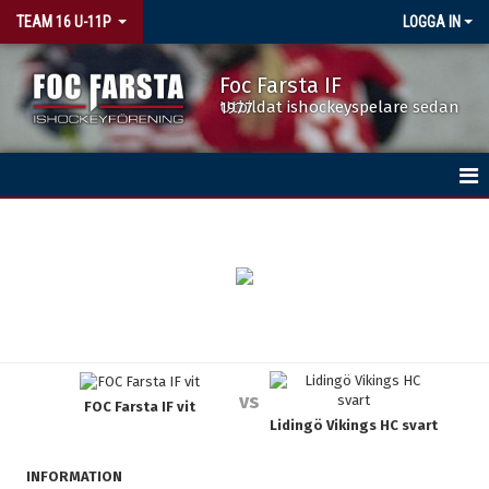
TEAM 16 U-11P
LOGGA IN
Foc Farsta IF
Utbildat ishockeyspelare sedan 1977
HEM
NYHETER
KALENDER
MATCHER
vs
FOC Farsta IF vit
TRUPPEN
Lidingö Vikings HC svart
BILDGALLERI
INFORMATION