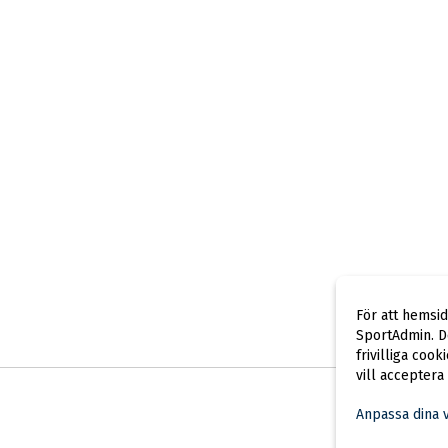
För att hemsi
SportAdmin. De
frivilliga cook
vill acceptera
Anpassa dina 