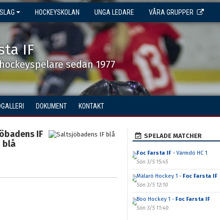
NSLAG
HOCKEYSKOLAN
UNGA LEDARE
VÅRA GRUPPER
sta IF
shockeyspelare sedan 1977
DGALLERI
DOKUMENT
KONTAKT
jöbadens IF
SPELADE MATCHER
blå
Foc Farsta IF
- Värmdö HC 1
Sön 3/5 15:45
Mälarö Hockey 1 -
Foc Farsta IF
Sön 3/5 12:10
Boo Hockey 1 -
Foc Farsta IF
Sön 3/5 11:40