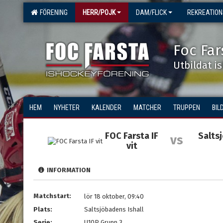
FÖRENING
HERR/POJK
DAM/FLICK
REKREATIO
Foc Far
Utbildat i
HEM
NYHETER
KALENDER
MATCHER
TRUPPEN
BIL
FOC Farsta IF
Salts
vs
vit
INFORMATION
Matchstart:
lör 18 oktober, 09:40
Plats:
Saltsjöbadens Ishall
Serie:
U10P Grupp 3