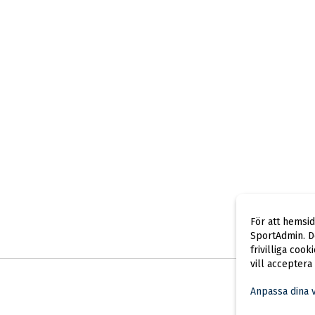
För att hemsi
SportAdmin. De
frivilliga cook
vill acceptera
Anpassa dina 