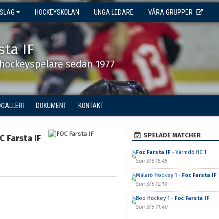
NSLAG
HOCKEYSKOLAN
UNGA LEDARE
VÅRA GRUPPER
sta IF
shockeyspelare sedan 1977
DGALLERI
DOKUMENT
KONTAKT
SPELADE MATCHER
C Farsta IF
Foc Farsta IF
- Värmdö HC 1
Sön 3/5 15:45
Mälarö Hockey 1 -
Foc Farsta IF
Sön 3/5 12:10
Boo Hockey 1 -
Foc Farsta IF
Sön 3/5 11:40