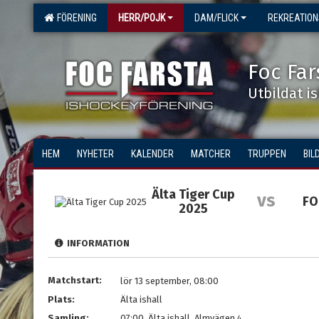
FÖRENING
HERR/POJK
DAM/FLICK
REKREATIO
Foc Far
Utbildat i
HEM
NYHETER
KALENDER
MATCHER
TRUPPEN
BIL
Älta Tiger Cup
vs
FO
2025
INFORMATION
Matchstart:
lör 13 september, 08:00
Plats:
Älta ishall
Samling:
07:00, Älta ishall, Almvägen 4