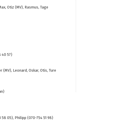
, Max, Otiz (MV), Rasmus, Tage
8 40 57)
er (MV), Leonard, Oskar, Otis, Ture
an)
 58 05), Philipp (070-754 51 98)