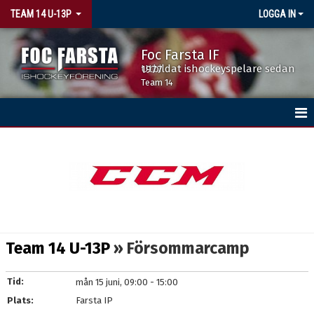
TEAM 14 U-13P
LOGGA IN
Foc Farsta IF
Utbildat ishockeyspelare sedan 1977
Team 14
HEM
NYHETER
KALENDER
MATCHER
Team 14 U-13P
» Försommarcamp
TRUPPEN
Tid:
mån 15 juni, 09:00 - 15:00
BILDGALLERI
Plats:
Farsta IP