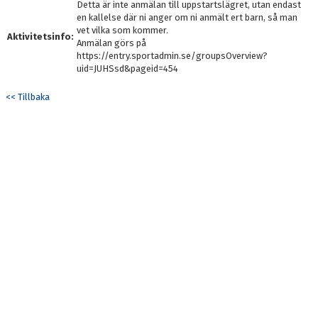
Detta är inte anmälan till uppstartslägret, utan endast
DOKUMENT
en kallelse där ni anger om ni anmält ert barn, så man
vet vilka som kommer.
Aktivitetsinfo:
KONTAKT
Anmälan görs på
https://entry.sportadmin.se/groupsOverview?
uid=JUHSsd&pageid=454
<< Tillbaka