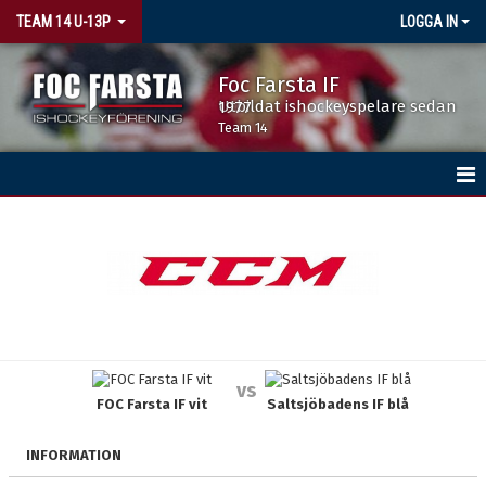
TEAM 14 U-13P
LOGGA IN
Foc Farsta IF
Utbildat ishockeyspelare sedan 1977
Team 14
HEM
NYHETER
KALENDER
MATCHER
vs
FOC Farsta IF vit
Saltsjöbadens IF blå
TRUPPEN
BILDGALLERI
INFORMATION