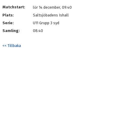
DOKUMENT
Matchstart:
lör 14 december, 09:40
Plats:
Saltsjöbadens Ishall
KONTAKT
Serie:
U11 Grupp 3 syd
Samling:
08:40
<< Tillbaka