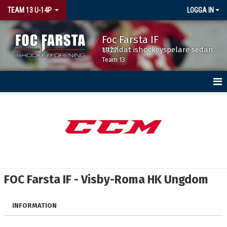
TEAM 13 U-14P
LOGGA IN
Foc Farsta IF
Utbildat ishockeyspelare sedan 1977
Team 13
HEM
NYHETER
KALENDER
MATCHER
FOC Farsta IF - Visby-Roma HK Ungdom
TRUPPEN
INFORMATION
KONTAKT