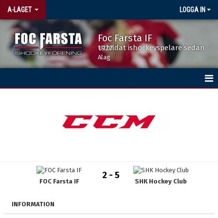
A-LAGET
LOGGA IN
Foc Farsta IF
Utbildat ishockeyspelare sedan 1977
Alag
HEM
NYHETER
TRUPPEN
KALENDER
2 - 5
FOC Farsta IF
SHK Hockey Club
MATCHER
INFORMATION