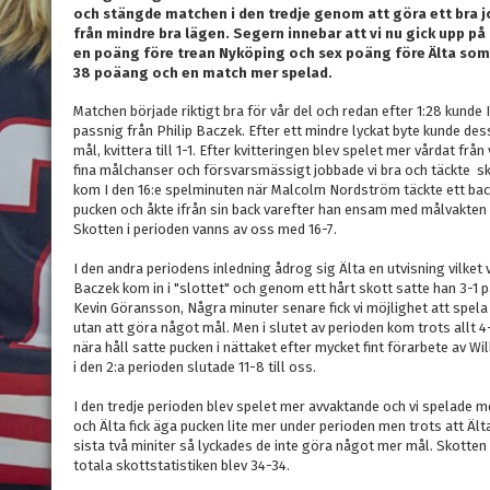
och stängde matchen i den tredje genom att göra ett bra jo
från mindre bra lägen. Segern innebar att vi nu gick upp på
en poäng före trean Nyköping och sex poäng före Älta som 
38 poäang och en match mer spelad.
Matchen började riktigt bra för vår del och redan efter 1:28 kunde 
passnig från Philip Baczek. Efter ett mindre lyckat byte kunde des
mål, kvittera till 1-1. Efter kvitteringen blev spelet mer vårdat från
fina målchanser och försvarsmässigt jobbade vi bra och täckte sko
kom I den 16:e spelminuten när Malcolm Nordström täckte ett bac
pucken och åkte ifrån sin back varefter han ensam med målvakten ly
Skotten i perioden vanns av oss med 16-7.
I den andra periodens inledning ådrog sig Älta en utvisning vilket v
Baczek kom in i "slottet" och genom ett hårt skott satte han 3-1
Kevin Göransson, Några minuter senare fick vi möjlighet att spel
utan att göra något mål. Men i slutet av perioden kom trots all
nära håll satte pucken i nättaket efter mycket fint förarbete av W
i den 2:a perioden slutade 11-8 till oss.
I den tredje perioden blev spelet mer avvaktande och vi spelade m
och Älta fick äga pucken lite mer under perioden men trots att Äl
sista två miniter så lyckades de inte göra något mer mål. Skotten
totala skottstatistiken blev 34-34.