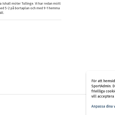
ta Ishall möter Tullinge. Vi har redan mött
rar med 5-2 på bortaplan och med 9-1 hemma
ll.
För att hemsi
SportAdmin. De
frivilliga cook
vill acceptera
Anpassa dina 