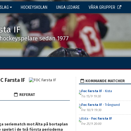
NSLAG
HOCKEYSKOLAN
UNGA LEDARE
VÅRA GRUPPER
sta IF
shockeyspelare sedan 1977
C Farsta IF
KOMMANDE MATCHER
Foc Farsta IF
- Kista
REFERAT
Tis 15/9 19:30
Foc Farsta IF
- Trångsund
Fre 18/9 19:30
Kista -
Foc Farsta IF
iga seriematch mot Älta på bortaplan
Fre 25/9 20:00
 spelet i de två första perioderna