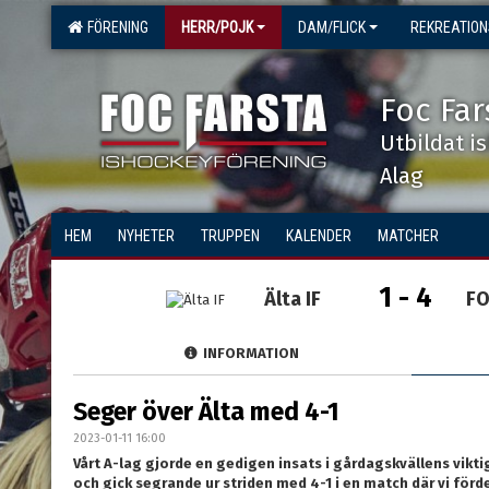
FÖRENING
HERR/POJK
DAM/FLICK
REKREATIO
Foc Far
Utbildat i
Alag
HEM
NYHETER
TRUPPEN
KALENDER
MATCHER
1 - 4
Älta IF
FO
INFORMATION
Seger över Älta med 4-1
2023-01-11 16:00
Vårt A-lag gjorde en gedigen insats i gårdagskvällens vikt
och gick segrande ur striden med 4-1 i en match där vi förde