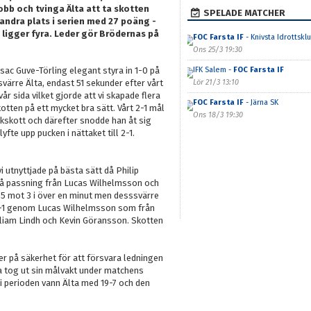
bb och tvinga Älta att ta skotten
SPELADE MATCHER
 andra plats i serien med 27 poäng -
ligger fyra. Leder gör Brödernas på
FOC Farsta IF
- Knivsta Idrottskl
Ons 25/3 19:30
Isac Guve-Törling elegant styra in 1-0 på
IFK Salem -
FOC Farsta IF
svärre Älta, endast 51 sekunder efter vårt
Lör 21/3 13:10
 vår sida vilket gjorde att vi skapade flera
FOC Farsta IF
- Järna SK
tten på ett mycket bra sätt. Vårt 2-1 mål
Ons 18/3 19:30
kskott och därefter snodde han åt sig
fte upp pucken i nättaket till 2-1.
i utnyttjade på bästa sätt då Philip
 på passning från Lucas Wilhelmsson och
a 5 mot 3 i över en minut men desssvärre
t 4-1 genom Lucas Wilhelmsson som från
illiam Lindh och Kevin Göransson. Skotten
er på säkerhet för att försvara ledningen
ta tog ut sin målvakt under matchens
 i perioden vann Älta med 19-7 och den